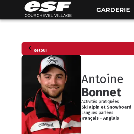
GARDERIE
Retour
Antoine
Bonnet
Activités pratiquées
Ski alpin
et
Snowboard
Langues parlées
Français
-
Anglais