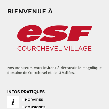
RÉSERVER
BIENVENUE À
CLUB PIOU PIOU
COURS PRIVÉ MATIN
3-5 ANS
À PARTIR DE 400€
DÉPART DES COURS
CONSIGNES
LIEUX DE RASSEMBLEMENTS
À SKI
Nos moniteurs vous invitent à découvrir le magnifique
FLÈCHE & CHAMOIS
domaine de Courchevel et des 3 Vallées.
TOUS LES JOURS
INFOS PRATIQUES
HORAIRES
NOS TARIFS
CONSEILS POUR VOTRE COURS
CONSIGNES
POUR CET HIVER