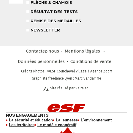
FLÈCHE & CHAMOIS
RÉSULTAT DES TESTS
REMISE DES MÉDAILLES
LE VENDREDI
REMISE DES MÉDAILLES
NEWSLETTER
LIENS UTILES
DEVENIR MONITEUR
& PARTENAIRES
Contactez-nous
Mentions légales
Données personnelles
Conditions
de vente
Crédits Photos
: ©ESF
Courchevel Village
/ Agence Zoom
CLUB LOISIRS
Graphiste freelance Lyon : Marc Vandamme
4 À 6 ANS
Site réalisé par Valraiso
STAGE COMPÉTITION
FORMULE SUR MESURE
DÈS 13 ANS
NEWSLETTER
NOS ENGAGEMENTS
RESTEZ INFORMÉ !
La sécurité et éducation
La jeunesse
L'environnement
CHOISIR MON FORFAIT
AVIS CLIENTS
Les territoires
Le modèle coopératif