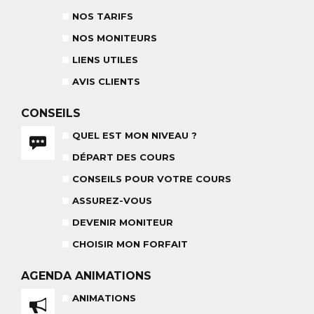
CONSEILS AUX PARENTS
COURS DE SKI ENFANTS & TEAM
NOS TARIFS
ETOILES
COURS PRIVÉ JOURNÉE
6-12 ANS
À PARTIR DE 670€
NOS MONITEURS
LIENS UTILES
AVIS CLIENTS
BABY CLUB
18 MOIS À 3 ANS
CONSEILS
RÉSULTAT DES TESTS
QUEL EST MON NIVEAU ?
DÉPART DES COURS
CONSEILS POUR VOTRE COURS
NOS MONITEURS
ASSUREZ-VOUS
ASSUREZ-VOUS
L'ÉQUIPE
CARRÉ NEIGE
DEVENIR MONITEUR
CHOISIR MON FORFAIT
AGENDA
ANIMATIONS
TEAM RIDER
COURS PRIVÉ APRÈS-MIDI
ANIMATIONS
8-14 ANS
À PARTIR DE 260€