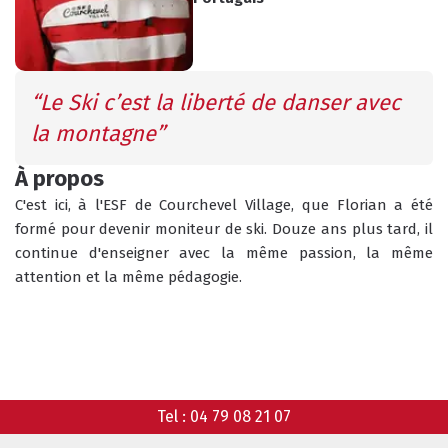
INFOS PRATIQUES
CONSEILS
AGENDA
ANIMATIONS
“Le Ski c’est la liberté de danser avec 
la montagne”
COURS COLLECTIFS
COURS PRIVÉS
RÉSERVER
À propos
RÉSERVER
C'est ici, à l'ESF de Courchevel Village, que Florian a été 
formé pour devenir moniteur de ski. Douze ans plus tard, il 
continue d'enseigner avec la même passion, la même 
attention et la même pédagogie.
HORAIRES
QUEL EST MON NIVEAU ?
DU BUREAU ESF
ANIMATIONS
Tel :
04 79 08 21 07
GARDERIE