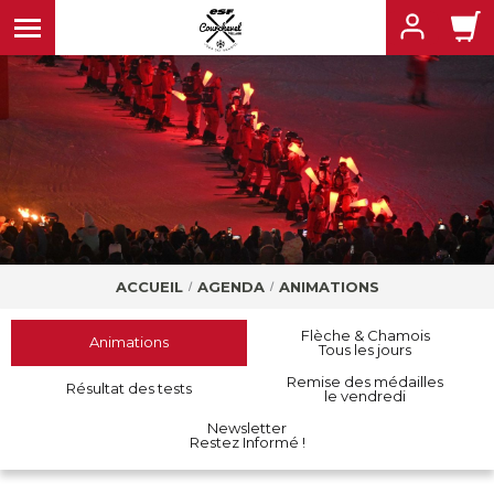
MENU
MENU
MENU
MENU
MENU
ACCUEIL
AGENDA
ANIMATIONS
Flèche & Chamois
Animations
Tous les jours
MENU
Remise des médailles
Résultat des tests
le vendredi
Newsletter
Restez Informé !