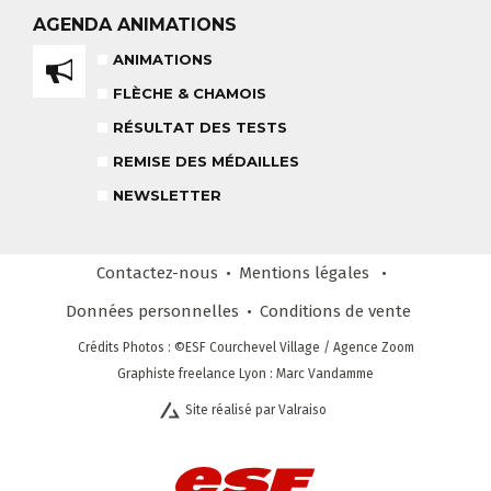
AGENDA
ANIMATIONS
TEAM RIDER
COURS PRIVÉ APRÈS-MIDI
8-14 ANS
À PARTIR DE 260€
ANIMATIONS
FLÈCHE & CHAMOIS
REMISE DES MÉDAILLES
RÉSULTAT DES TESTS
LE VENDREDI
REMISE DES MÉDAILLES
NEWSLETTER
LIENS UTILES
DEVENIR MONITEUR
& PARTENAIRES
Contactez-nous
Mentions légales
Données personnelles
Conditions
de vente
Crédits Photos
: ©ESF
Courchevel Village
/ Agence Zoom
CLUB LOISIRS
4 À 6 ANS
Graphiste freelance Lyon : Marc Vandamme
Site réalisé par Valraiso
STAGE COMPÉTITION
FORMULE SUR MESURE
DÈS 13 ANS
NEWSLETTER