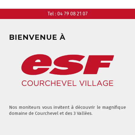
GARDERIE
RÉSERVER
Tel :
04 79 08 21 07
CLUB PIOU PIOU
BIENVENUE À
COURS PRIVÉ MATIN
3-5 ANS
À PARTIR DE 400€
DÉPART DES COURS
CONSIGNES
LIEUX DE RASSEMBLEMENTS
À SKI
FLÈCHE & CHAMOIS
TOUS LES JOURS
Nos moniteurs vous invitent à découvrir le magnifique
domaine de Courchevel et des 3 Vallées.