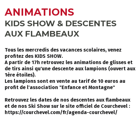
ANIMATIONS
INFOS PRATIQUES
CONSEILS
KIDS SHOW & DESCENTES
AGENDA
AUX FLAMBEAUX
ANIMATIONS
Tous les mercredis des vacances scolaires, venez
COURS COLLECTIFS
COURS PRIVÉS
profitez des KIDS SHOW.
RÉSERVER
RÉSERVER
A partir de 17h retrouvez les animations de glisses et
de tirs ainsi qu'une descente aux lampions (ouvert aux
1ère étoiles).
Les lampions sont en vente au tarif de 10 euros au
profit de l'association "Enfance et Montagne"
HORAIRES
Retrouvez les dates de nos descentes aux flambeaux
QUEL EST MON NIVEAU ?
DU BUREAU ESF
et de nos Ski Show sur le site officiel de Courchevel :
https://courchevel.com/fr/agenda-courchevel/
ANIMATIONS