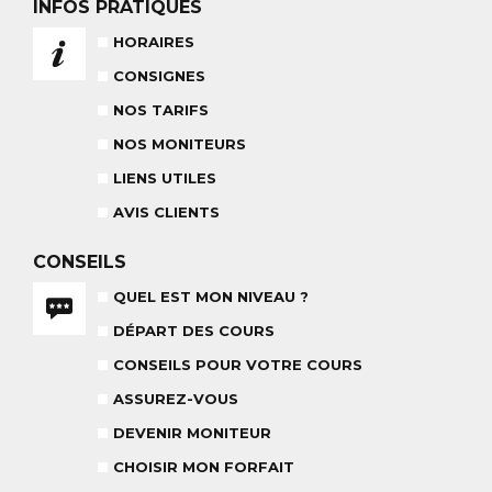
INFOS PRATIQUES
NOS TARIFS
CONSEILS POUR VOTRE COURS
HORAIRES
POUR CET HIVER
CONSEILS AUX PARENTS
COURS DE SKI ENFANTS & TEAM
CONSIGNES
ETOILES
COURS PRIVÉ JOURNÉE
6-12 ANS
À PARTIR DE 670€
NOS TARIFS
NOS MONITEURS
LIENS UTILES
BABY CLUB
18 MOIS À 3 ANS
AVIS CLIENTS
RÉSULTAT DES TESTS
CONSEILS
QUEL EST MON NIVEAU ?
DÉPART DES COURS
NOS MONITEURS
CONSEILS POUR VOTRE COURS
ASSUREZ-VOUS
L'ÉQUIPE
CARRÉ NEIGE
ASSUREZ-VOUS
DEVENIR MONITEUR
CHOISIR MON FORFAIT