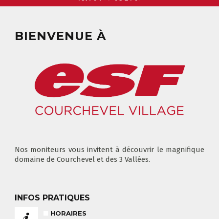
NOS TARIFS
CONSEILS POUR VOTRE COURS
BIENVENUE À
POUR CET HIVER
CONSEILS AUX PARENTS
COURS DE SKI ENFANTS & TEAM
ETOILES
COURS PRIVÉ JOURNÉE
6-12 ANS
À PARTIR DE 670€
BABY CLUB
18 MOIS À 3 ANS
Nos moniteurs vous invitent à découvrir le magnifique
RÉSULTAT DES TESTS
domaine de Courchevel et des 3 Vallées.
INFOS PRATIQUES
HORAIRES