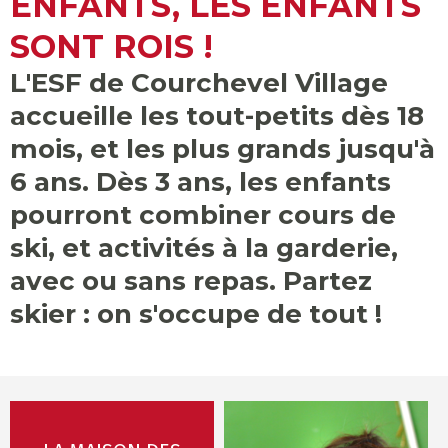
ENFANTS, LES ENFANTS
SONT ROIS !
L'ESF de Courchevel Village
accueille les tout-petits dès 18
mois, et les plus grands jusqu'à
6 ans. Dès 3 ans, les enfants
INFOS PRATIQUES
CONSEILS
pourront combiner cours de
ski, et activités à la garderie,
avec ou sans repas. Partez
AGENDA
ANIMATIONS
skier : on s'occupe de tout !
COURS COLLECTIFS
COURS PRIVÉS
RÉSERVER
RÉSERVER