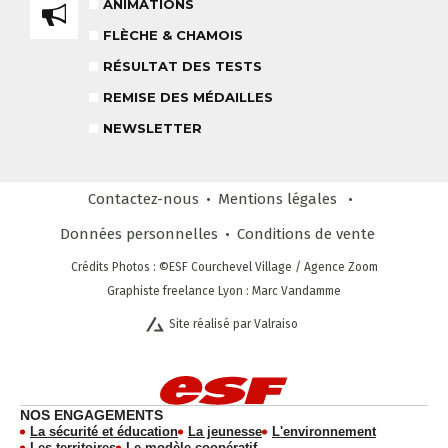
ANIMATIONS
FLÈCHE & CHAMOIS
RÉSULTAT DES TESTS
REMISE DES MÉDAILLES
NEWSLETTER
CLUB LOISIRS
4 À 6 ANS
Contactez-nous
Mentions légales
Données personnelles
Conditions
de vente
Crédits Photos
: ©ESF
Courchevel Village
/ Agence Zoom
Graphiste freelance Lyon : Marc Vandamme
STAGE COMPÉTITION
FORMULE SUR MESURE
DÈS 13 ANS
Site réalisé par Valraiso
NEWSLETTER
RESTEZ INFORMÉ !
CHOISIR MON FORFAIT
AVIS CLIENTS
NOS ENGAGEMENTS
La sécurité et éducation
La jeunesse
L'environnement
Les territoires
Le modèle coopératif