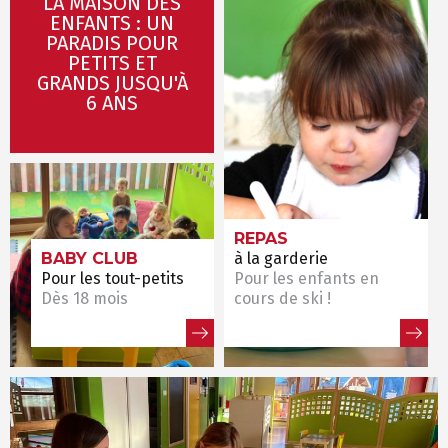
LA MAISON DES
ENFANTS : UN
PARADIS POUR
PETITS ET
GRANDS JUSQU'À
6 ANS
HORAIRES
QUEL EST MON NIVEAU ?
DU BUREAU ESF
REPAS
BABY CLUB
à la garderie
Pour les tout-petits
Pour les enfants en
ANIMATIONS
Dès 18 mois
cours de ski !
GARDERIE
RÉSERVER