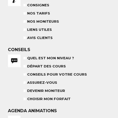
NOS MONITEURS
CONSIGNES
ASSUREZ-VOUS
L'ÉQUIPE
CARRÉ NEIGE
NOS TARIFS
NOS MONITEURS
LIENS UTILES
AVIS CLIENTS
CONSEILS
TEAM RIDER
QUEL EST MON NIVEAU ?
COURS PRIVÉ APRÈS-MIDI
8-14 ANS
À PARTIR DE 260€
DÉPART DES COURS
CONSEILS POUR VOTRE COURS
ASSUREZ-VOUS
REMISE DES MÉDAILLES
LE VENDREDI
DEVENIR MONITEUR
CHOISIR MON FORFAIT
AGENDA
ANIMATIONS
LIENS UTILES
DEVENIR MONITEUR
& PARTENAIRES