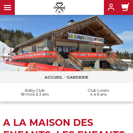
MENU
MENU
ACCUEIL
GARDERIE
MENU
Baby Club
Club Loisirs
MENU
MENU
18 mois à 3 ans
4 à 6 ans
A LA MAISON DES
MENU