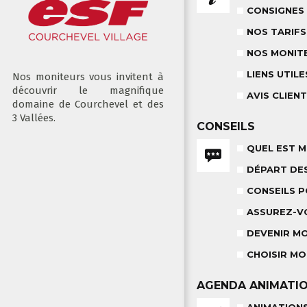
CONSIGNES
NOS TARIFS
NOS MONIT
LIENS UTILE
Nos moniteurs vous invitent à
découvrir le magnifique
AVIS CLIEN
domaine de Courchevel et des
3 Vallées.
CONSEILS
QUEL EST M
DÉPART DE
CONSEILS 
ASSUREZ-V
DEVENIR M
CHOISIR MO
AGENDA
ANIMATI
ANIMATION