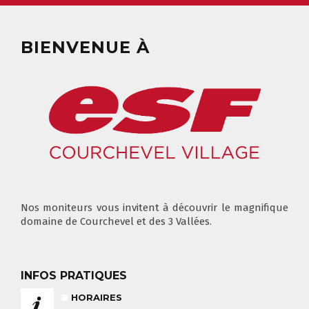
GARDERIE
RÉSERVER
BIENVENUE À
CLUB PIOU PIOU
COURS PRIVÉ MATIN
3-5 ANS
À PARTIR DE 400€
DÉPART DES COURS
CONSIGNES
LIEUX DE RASSEMBLEMENTS
À SKI
FLÈCHE & CHAMOIS
Nos moniteurs vous invitent à découvrir le magnifique
TOUS LES JOURS
domaine de Courchevel et des 3 Vallées.
INFOS PRATIQUES
HORAIRES
NOS TARIFS
CONSEILS POUR VOTRE COURS