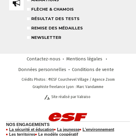
8-14 ANS
À PARTIR DE 260€
FLÈCHE & CHAMOIS
REMISE DES MÉDAILLES
RÉSULTAT DES TESTS
LE VENDREDI
REMISE DES MÉDAILLES
NEWSLETTER
LIENS UTILES
DEVENIR MONITEUR
& PARTENAIRES
Contactez-nous
Mentions légales
Données personnelles
Conditions
de vente
Crédits Photos
: ©ESF
Courchevel Village
/ Agence Zoom
CLUB LOISIRS
Graphiste freelance Lyon : Marc Vandamme
4 À 6 ANS
Site réalisé par Valraiso
STAGE COMPÉTITION
FORMULE SUR MESURE
DÈS 13 ANS
NEWSLETTER
NOS ENGAGEMENTS
RESTEZ INFORMÉ !
La sécurité et éducation
La jeunesse
L'environnement
CHOISIR MON FORFAIT
AVIS CLIENTS
Les territoires
Le modèle coopératif