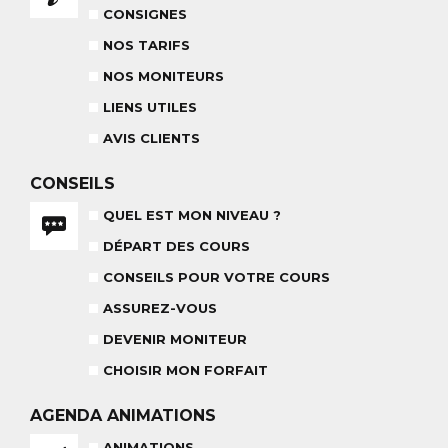
POUR CET HIVER
CONSEILS AUX PARENTS
CONSIGNES
COURS DE SKI ENFANTS & TEAM
NOS TARIFS
ETOILES
COURS PRIVÉ JOURNÉE
6-12 ANS
À PARTIR DE 670€
NOS MONITEURS
LIENS UTILES
BABY CLUB
AVIS CLIENTS
18 MOIS À 3 ANS
CONSEILS
RÉSULTAT DES TESTS
QUEL EST MON NIVEAU ?
DÉPART DES COURS
CONSEILS POUR VOTRE COURS
NOS MONITEURS
ASSUREZ-VOUS
L'ÉQUIPE
ASSUREZ-VOUS
CARRÉ NEIGE
DEVENIR MONITEUR
CHOISIR MON FORFAIT
AGENDA
ANIMATIONS
TEAM RIDER
COURS PRIVÉ APRÈS-MIDI
ANIMATIONS