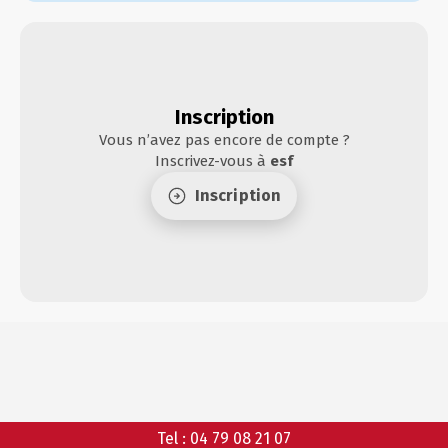
INFOS PRATIQUES
CONSEILS
AGENDA
ANIMATIONS
Inscription
Vous n’avez pas encore de compte ?
COURS COLLECTIFS
Inscrivez-vous à
esf
COURS PRIVÉS
RÉSERVER
RÉSERVER
Inscription
HORAIRES
QUEL EST MON NIVEAU ?
DU BUREAU ESF
ANIMATIONS
Tel :
04 79 08 21 07