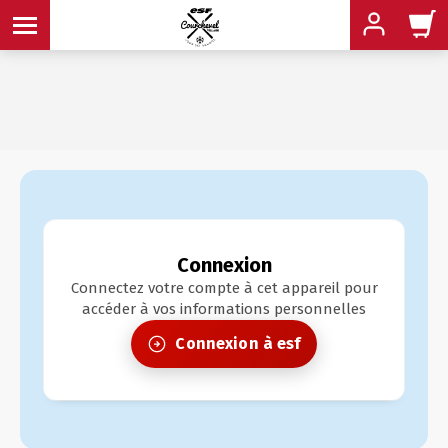
MENU
MENU
MENU
MENU
MENU
Connexion
Connectez votre compte à cet appareil pour
accéder à vos informations personnelles
MENU
Connexion à
esf