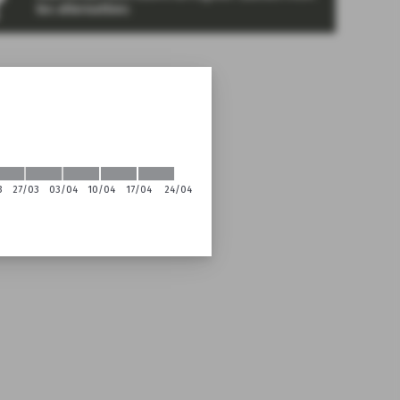
les alternatives
3
27/03
03/04
10/04
17/04
24/04