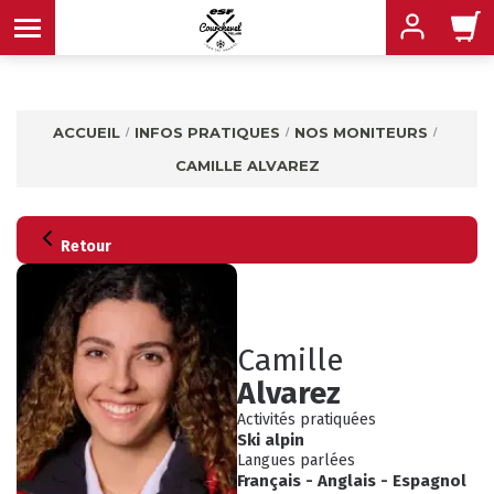
ACCUEIL
INFOS PRATIQUES
NOS MONITEURS
CAMILLE ALVAREZ
MENU
MENU
MENU
MENU
MENU
Retour
MENU
Camille
Alvarez
Activités pratiquées
Ski alpin
Langues parlées
INFOS PRATIQUES
CONSEILS
Français
-
Anglais
-
Espagnol