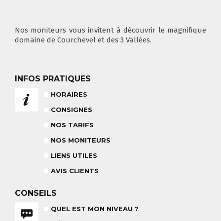
COURS PRIVÉ MATIN
3-5 ANS
À PARTIR DE 400€
DÉPART DES COURS
CONSIGNES
LIEUX DE RASSEMBLEMENTS
À SKI
Nos moniteurs vous invitent à découvrir le magnifique
domaine de Courchevel et des 3 Vallées.
INFOS PRATIQUES
FLÈCHE & CHAMOIS
TOUS LES JOURS
HORAIRES
CONSIGNES
NOS TARIFS
NOS MONITEURS
NOS TARIFS
CONSEILS POUR VOTRE COURS
LIENS UTILES
POUR CET HIVER
CONSEILS AUX PARENTS
COURS DE SKI ENFANTS & TEAM
AVIS CLIENTS
ETOILES
COURS PRIVÉ JOURNÉE
6-12 ANS
À PARTIR DE 670€
CONSEILS
QUEL EST MON NIVEAU ?
BABY CLUB