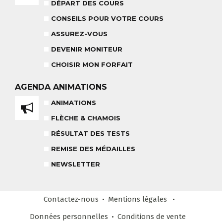
18 MOIS À 3 ANS
DÉPART DES COURS
RÉSULTAT DES TESTS
CONSEILS POUR VOTRE COURS
ASSUREZ-VOUS
DEVENIR MONITEUR
NOS MONITEURS
CHOISIR MON FORFAIT
ASSUREZ-VOUS
L'ÉQUIPE
CARRÉ NEIGE
AGENDA
ANIMATIONS
ANIMATIONS
FLÈCHE & CHAMOIS
TEAM RIDER
COURS PRIVÉ APRÈS-MIDI
RÉSULTAT DES TESTS
8-14 ANS
À PARTIR DE 260€
REMISE DES MÉDAILLES
REMISE DES MÉDAILLES
NEWSLETTER
LE VENDREDI
LIENS UTILES
DEVENIR MONITEUR
Contactez-nous
Mentions légales
& PARTENAIRES
Données personnelles
Conditions
de vente