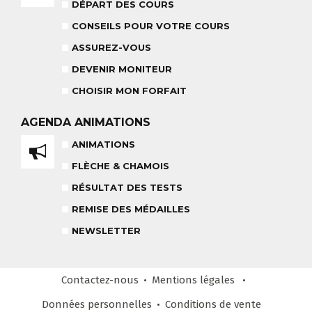
18 MOIS À 3 ANS
DÉPART DES COURS
RÉSULTAT DES TESTS
CONSEILS POUR VOTRE COURS
ASSUREZ-VOUS
DEVENIR MONITEUR
NOS MONITEURS
CHOISIR MON FORFAIT
ASSUREZ-VOUS
L'ÉQUIPE
CARRÉ NEIGE
AGENDA
ANIMATIONS
ANIMATIONS
FLÈCHE & CHAMOIS
TEAM RIDER
COURS PRIVÉ APRÈS-MIDI
RÉSULTAT DES TESTS
8-14 ANS
À PARTIR DE 260€
REMISE DES MÉDAILLES
REMISE DES MÉDAILLES
NEWSLETTER
LE VENDREDI
LIENS UTILES
DEVENIR MONITEUR
Contactez-nous
Mentions légales
& PARTENAIRES
Données personnelles
Conditions
de vente