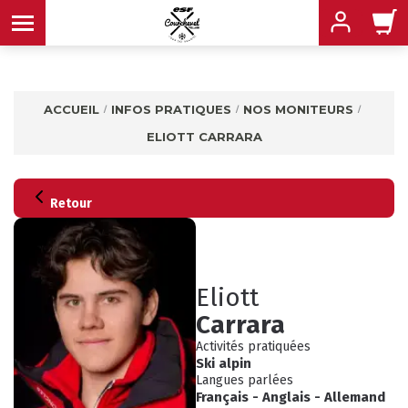
ACCUEIL
INFOS PRATIQUES
NOS MONITEURS
ELIOTT CARRARA
MENU
MENU
MENU
MENU
MENU
Retour
MENU
Eliott
Carrara
Activités pratiquées
Ski alpin
Langues parlées
INFOS PRATIQUES
CONSEILS
Français
-
Anglais
-
Allemand