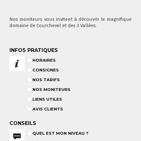
COURS PRIVÉ MATIN
3-5 ANS
À PARTIR DE 400€
DÉPART DES COURS
CONSIGNES
LIEUX DE RASSEMBLEMENTS
À SKI
Nos moniteurs vous invitent à découvrir le magnifique
domaine de Courchevel et des 3 Vallées.
INFOS PRATIQUES
FLÈCHE & CHAMOIS
TOUS LES JOURS
HORAIRES
CONSIGNES
NOS TARIFS
NOS MONITEURS
NOS TARIFS
CONSEILS POUR VOTRE COURS
LIENS UTILES
POUR CET HIVER
CONSEILS AUX PARENTS
COURS DE SKI ENFANTS & TEAM
AVIS CLIENTS
ETOILES
COURS PRIVÉ JOURNÉE
6-12 ANS
À PARTIR DE 670€
CONSEILS
QUEL EST MON NIVEAU ?
BABY CLUB