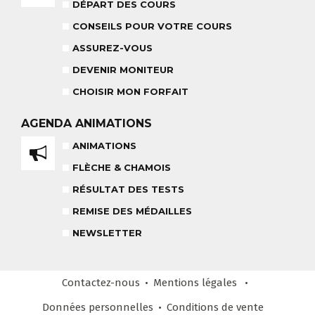
18 MOIS À 3 ANS
DÉPART DES COURS
RÉSULTAT DES TESTS
CONSEILS POUR VOTRE COURS
ASSUREZ-VOUS
DEVENIR MONITEUR
NOS MONITEURS
CHOISIR MON FORFAIT
ASSUREZ-VOUS
L'ÉQUIPE
CARRÉ NEIGE
AGENDA
ANIMATIONS
ANIMATIONS
FLÈCHE & CHAMOIS
TEAM RIDER
COURS PRIVÉ APRÈS-MIDI
RÉSULTAT DES TESTS
8-14 ANS
À PARTIR DE 260€
REMISE DES MÉDAILLES
REMISE DES MÉDAILLES
NEWSLETTER
LE VENDREDI
LIENS UTILES
DEVENIR MONITEUR
Contactez-nous
Mentions légales
& PARTENAIRES
Données personnelles
Conditions
de vente