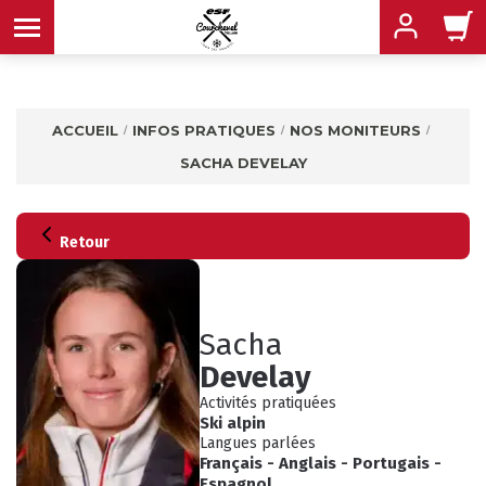
ACCUEIL
INFOS PRATIQUES
NOS MONITEURS
SACHA DEVELAY
MENU
MENU
MENU
MENU
MENU
Retour
MENU
Sacha
Develay
Activités pratiquées
Ski alpin
Langues parlées
INFOS PRATIQUES
Français
-
Anglais
-
Portugais
-
CONSEILS
Espagnol