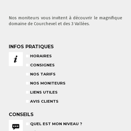
COURS PRIVÉ MATIN
3-5 ANS
À PARTIR DE 400€
DÉPART DES COURS
CONSIGNES
LIEUX DE RASSEMBLEMENTS
À SKI
Nos moniteurs vous invitent à découvrir le magnifique
domaine de Courchevel et des 3 Vallées.
INFOS PRATIQUES
FLÈCHE & CHAMOIS
TOUS LES JOURS
HORAIRES
CONSIGNES
NOS TARIFS
NOS MONITEURS
NOS TARIFS
CONSEILS POUR VOTRE COURS
LIENS UTILES
POUR CET HIVER
CONSEILS AUX PARENTS
COURS DE SKI ENFANTS & TEAM
AVIS CLIENTS
ETOILES
COURS PRIVÉ JOURNÉE
6-12 ANS
À PARTIR DE 670€
CONSEILS
QUEL EST MON NIVEAU ?
BABY CLUB