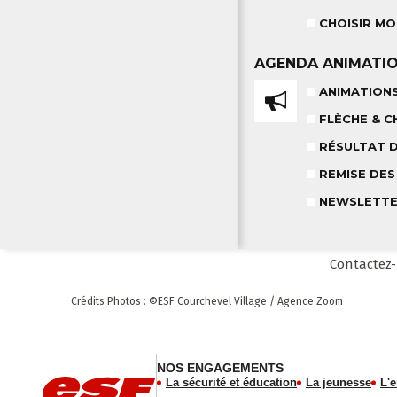
CHOISIR MO
AGENDA
ANIMATI
ANIMATION
FLÈCHE & C
RÉSULTAT 
REMISE DES
NEWSLETT
Contactez
Crédits Photos
: ©ESF
Courchevel Village
/ Agence Zoom
NOS ENGAGEMENTS
La sécurité et éducation
La jeunesse
L'