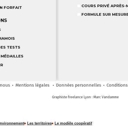
COURS PRIVÉ APRÈS-M
N FORFAIT
FORMULE SUR MESUR
ONS
S
HAMOIS
DES TESTS
 MÉDAILLES
ER
-nous
Mentions légales
Données personnelles
Conditions
Graphiste freelance Lyon : Marc Vandamme
environnement
Les territoires
Le modèle coopératif