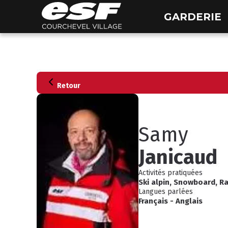
GARDERIE
Retour
Samy
Janicaud
Activités pratiquées
Ski alpin
,
Snowboard
,
R
Langues parlées
Français
-
Anglais