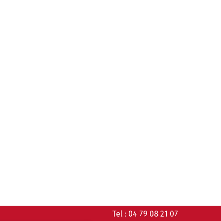
Tel :
04 79 08 21 07