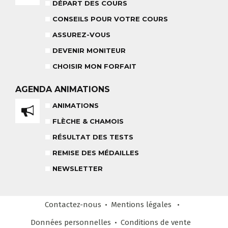
18 MOIS À 3 ANS
DÉPART DES COURS
RÉSULTAT DES TESTS
CONSEILS POUR VOTRE COURS
ASSUREZ-VOUS
DEVENIR MONITEUR
NOS MONITEURS
CHOISIR MON FORFAIT
ASSUREZ-VOUS
L'ÉQUIPE
CARRÉ NEIGE
AGENDA
ANIMATIONS
ANIMATIONS
FLÈCHE & CHAMOIS
TEAM RIDER
COURS PRIVÉ APRÈS-MIDI
RÉSULTAT DES TESTS
8-14 ANS
À PARTIR DE 260€
REMISE DES MÉDAILLES
REMISE DES MÉDAILLES
NEWSLETTER
LE VENDREDI
LIENS UTILES
DEVENIR MONITEUR
Contactez-nous
Mentions légales
& PARTENAIRES
Données personnelles
Conditions
de vente