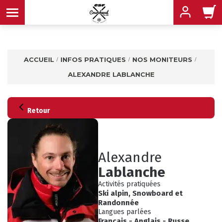
ACCUEIL
INFOS PRATIQUES
NOS MONITEURS
ALEXANDRE LABLANCHE
MENU
MENU
MENU
MENU
MENU
Retour
MENU
Alexandre
Lablanche
Activités pratiquées
Ski alpin
,
Snowboard
et
Randonnée
INFOS PRATIQUES
Langues parlées
CONSEILS
Français
-
Anglais
-
Russe