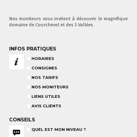
COURS PRIVÉ MATIN
3-5 ANS
À PARTIR DE 400€
DÉPART DES COURS
CONSIGNES
LIEUX DE RASSEMBLEMENTS
À SKI
Nos moniteurs vous invitent à découvrir le magnifique
domaine de Courchevel et des 3 Vallées.
INFOS PRATIQUES
FLÈCHE & CHAMOIS
TOUS LES JOURS
HORAIRES
CONSIGNES
NOS TARIFS
NOS MONITEURS
NOS TARIFS
CONSEILS POUR VOTRE COURS
LIENS UTILES
POUR CET HIVER
CONSEILS AUX PARENTS
COURS DE SKI ENFANTS & TEAM
AVIS CLIENTS
ETOILES
COURS PRIVÉ JOURNÉE
6-12 ANS
À PARTIR DE 670€
CONSEILS
QUEL EST MON NIVEAU ?
BABY CLUB