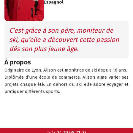
Espagnol
INFOS PRATIQUES
CONSEILS
AGENDA
C’est grâce à son père, moniteur de 
ANIMATIONS
ski, qu’elle a découvert cette passion 
COURS COLLECTIFS
dès son plus jeune âge.  
COURS PRIVÉS
RÉSERVER
RÉSERVER
À propos
Originaire de Lyon, Alison est monitrice de ski depuis 16 ans.
Diplômée d’une école de commerce, Alison aime varier ses 
projets chaque été. En dehors du ski, elle adore voyager et 
HORAIRES
pratiquer différents sports.
QUEL EST MON NIVEAU ?
DU BUREAU ESF
ANIMATIONS
Tel :
04 79 08 21 07