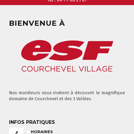
GARDERIE
RÉSERVER
BIENVENUE À
CLUB PIOU PIOU
COURS PRIVÉ MATIN
3-5 ANS
À PARTIR DE 400€
DÉPART DES COURS
CONSIGNES
LIEUX DE RASSEMBLEMENTS
À SKI
FLÈCHE & CHAMOIS
Nos moniteurs vous invitent à découvrir le magnifique
TOUS LES JOURS
domaine de Courchevel et des 3 Vallées.
INFOS PRATIQUES
HORAIRES