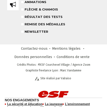
COURS PRIVÉ APRÈS-MIDI
ANIMATIONS
8-14 ANS
À PARTIR DE 260€
FLÈCHE & CHAMOIS
REMISE DES MÉDAILLES
RÉSULTAT DES TESTS
LE VENDREDI
REMISE DES MÉDAILLES
NEWSLETTER
LIENS UTILES
DEVENIR MONITEUR
& PARTENAIRES
Contactez-nous
Mentions légales
Données personnelles
Conditions
de vente
Crédits Photos
: ©ESF
Courchevel Village
/ Agence Zoom
CLUB LOISIRS
Graphiste freelance Lyon : Marc Vandamme
4 À 6 ANS
Site réalisé par Valraiso
STAGE COMPÉTITION
FORMULE SUR MESURE
DÈS 13 ANS
NEWSLETTER
NOS ENGAGEMENTS
RESTEZ INFORMÉ !
La sécurité et éducation
La jeunesse
L'environnement
CHOISIR MON FORFAIT
AVIS CLIENTS