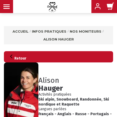
ACCUEIL
INFOS PRATIQUES
NOS MONITEURS
ALISON HAUGER
MENU
MENU
MENU
Retour
MENU
MENU
Alison
Hauger
MENU
Activités pratiquées
Ski alpin
,
Snowboard
,
Randonnée
,
Ski
nordique
et
Raquette
Langues parlées
Français
-
Anglais
-
Russe
-
Portugais
-