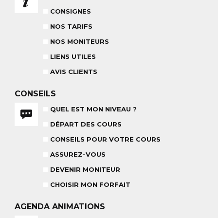
NOS TARIFS
CONSEILS POUR VOTRE COURS
POUR CET HIVER
CONSEILS AUX PARENTS
CONSIGNES
COURS DE SKI ENFANTS & TEAM
ETOILES
NOS TARIFS
COURS PRIVÉ JOURNÉE
6-12 ANS
À PARTIR DE 670€
NOS MONITEURS
LIENS UTILES
BABY CLUB
AVIS CLIENTS
18 MOIS À 3 ANS
RÉSULTAT DES TESTS
CONSEILS
QUEL EST MON NIVEAU ?
DÉPART DES COURS
CONSEILS POUR VOTRE COURS
NOS MONITEURS
ASSUREZ-VOUS
L'ÉQUIPE
ASSUREZ-VOUS
CARRÉ NEIGE
DEVENIR MONITEUR
CHOISIR MON FORFAIT
AGENDA
ANIMATIONS
TEAM RIDER