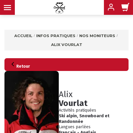
ACCUEIL
INFOS PRATIQUES
NOS MONITEURS
ALIX VOURLAT
MENU
MENU
MENU
MENU
MENU
Retour
MENU
Alix
Vourlat
Activités pratiquées
Ski alpin
,
Snowboard
et
Randonnée
INFOS PRATIQUES
Langues parlées
CONSEILS
Français
-
Anglais