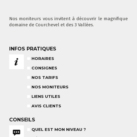
COURS PRIVÉ MATIN
3-5 ANS
À PARTIR DE 400€
DÉPART DES COURS
CONSIGNES
LIEUX DE RASSEMBLEMENTS
À SKI
Nos moniteurs vous invitent à découvrir le magnifique
domaine de Courchevel et des 3 Vallées.
INFOS PRATIQUES
FLÈCHE & CHAMOIS
TOUS LES JOURS
HORAIRES
CONSIGNES
NOS TARIFS
NOS MONITEURS
NOS TARIFS
CONSEILS POUR VOTRE COURS
LIENS UTILES
POUR CET HIVER
CONSEILS AUX PARENTS
COURS DE SKI ENFANTS & TEAM
AVIS CLIENTS
ETOILES
COURS PRIVÉ JOURNÉE
6-12 ANS
À PARTIR DE 670€
CONSEILS
QUEL EST MON NIVEAU ?
BABY CLUB