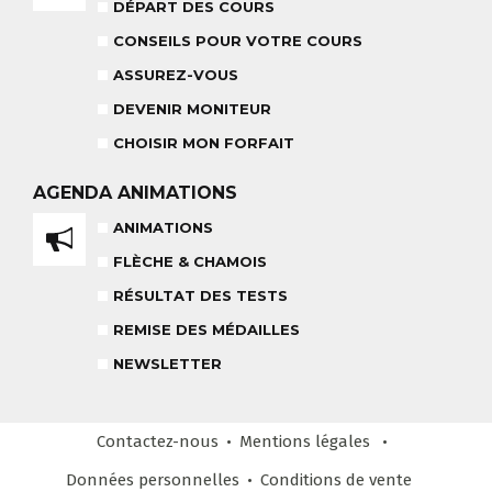
18 MOIS À 3 ANS
DÉPART DES COURS
RÉSULTAT DES TESTS
CONSEILS POUR VOTRE COURS
ASSUREZ-VOUS
DEVENIR MONITEUR
NOS MONITEURS
CHOISIR MON FORFAIT
ASSUREZ-VOUS
L'ÉQUIPE
CARRÉ NEIGE
AGENDA
ANIMATIONS
ANIMATIONS
FLÈCHE & CHAMOIS
TEAM RIDER
COURS PRIVÉ APRÈS-MIDI
RÉSULTAT DES TESTS
8-14 ANS
À PARTIR DE 260€
REMISE DES MÉDAILLES
REMISE DES MÉDAILLES
NEWSLETTER
LE VENDREDI
LIENS UTILES
DEVENIR MONITEUR
Contactez-nous
Mentions légales
& PARTENAIRES
Données personnelles
Conditions
de vente