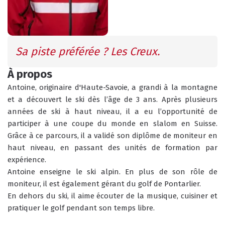
INFOS PRATIQUES
CONSEILS
Sa piste préférée ? Les Creux.
AGENDA
ANIMATIONS
À propos
Antoine, originaire d'Haute-Savoie, a grandi à la montagne 
COURS COLLECTIFS
COURS PRIVÉS
et a découvert le ski dès l’âge de 3 ans. Après plusieurs 
RÉSERVER
RÉSERVER
années de ski à haut niveau, il a eu l’opportunité de 
participer à une coupe du monde en slalom en Suisse. 
Grâce à ce parcours, il a validé son diplôme de moniteur en 
haut niveau, en passant des unités de formation par 
expérience.
HORAIRES
Antoine enseigne le ski alpin. En plus de son rôle de 
QUEL EST MON NIVEAU ?
DU BUREAU ESF
moniteur, il est également gérant du golf de Pontarlier. 
En dehors du ski, il aime écouter de la musique, cuisiner et 
pratiquer le golf pendant son temps libre.