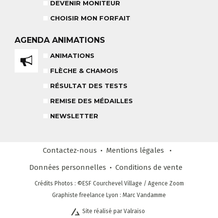
DEVENIR MONITEUR
CHOISIR MON FORFAIT
TEAM RIDER
COURS PRIVÉ APRÈS-MIDI
AGENDA
ANIMATIONS
8-14 ANS
À PARTIR DE 260€
ANIMATIONS
FLÈCHE & CHAMOIS
REMISE DES MÉDAILLES
LE VENDREDI
RÉSULTAT DES TESTS
REMISE DES MÉDAILLES
LIENS UTILES
NEWSLETTER
DEVENIR MONITEUR
& PARTENAIRES
Contactez-nous
Mentions légales
Données personnelles
Conditions
de vente
CLUB LOISIRS
Crédits Photos
: ©ESF
Courchevel Village
/ Agence Zoom
4 À 6 ANS
Graphiste freelance Lyon : Marc Vandamme
Site réalisé par Valraiso