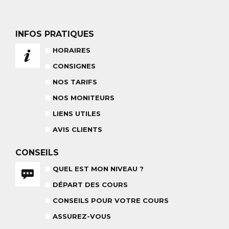
NOS TARIFS
CONSEILS POUR VOTRE COURS
INFOS PRATIQUES
POUR CET HIVER
CONSEILS AUX PARENTS
HORAIRES
COURS DE SKI ENFANTS & TEAM
ETOILES
COURS PRIVÉ JOURNÉE
CONSIGNES
6-12 ANS
À PARTIR DE 670€
NOS TARIFS
NOS MONITEURS
BABY CLUB
LIENS UTILES
18 MOIS À 3 ANS
AVIS CLIENTS
RÉSULTAT DES TESTS
CONSEILS
QUEL EST MON NIVEAU ?
DÉPART DES COURS
NOS MONITEURS
ASSUREZ-VOUS
L'ÉQUIPE
CARRÉ NEIGE
CONSEILS POUR VOTRE COURS
ASSUREZ-VOUS