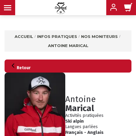
ACCUEIL
INFOS PRATIQUES
NOS MONITEURS
ANTOINE MARICAL
MENU
MENU
MENU
Retour
MENU
MENU
Antoine
MENU
Marical
Activités pratiquées
Ski alpin
Langues parlées
Français
-
Anglais