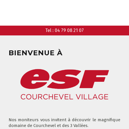
ANIMATIONS
GARDERIE
RÉSERVER
Tel :
04 79 08 21 07
CLUB PIOU PIOU
COURS PRIVÉ MATIN
3-5 ANS
À PARTIR DE 400€
BIENVENUE À
DÉPART DES COURS
CONSIGNES
LIEUX DE RASSEMBLEMENTS
À SKI
FLÈCHE & CHAMOIS
TOUS LES JOURS
Nos moniteurs vous invitent à découvrir le magnifique
domaine de Courchevel et des 3 Vallées.