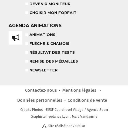
DEVENIR MONITEUR
CHOISIR MON FORFAIT
TEAM RIDER
COURS PRIVÉ APRÈS-MIDI
AGENDA
ANIMATIONS
8-14 ANS
À PARTIR DE 260€
ANIMATIONS
FLÈCHE & CHAMOIS
REMISE DES MÉDAILLES
LE VENDREDI
RÉSULTAT DES TESTS
REMISE DES MÉDAILLES
LIENS UTILES
NEWSLETTER
DEVENIR MONITEUR
& PARTENAIRES
Contactez-nous
Mentions légales
Données personnelles
Conditions
de vente
CLUB LOISIRS
Crédits Photos
: ©ESF
Courchevel Village
/ Agence Zoom
4 À 6 ANS
Graphiste freelance Lyon : Marc Vandamme
Site réalisé par Valraiso