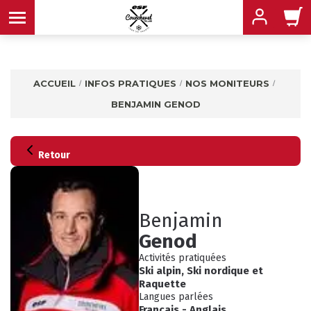
ACCUEIL
INFOS PRATIQUES
NOS MONITEURS
BENJAMIN GENOD
MENU
MENU
MENU
Retour
MENU
MENU
Benjamin
Genod
MENU
Activités pratiquées
Ski alpin
,
Ski nordique
et
Raquette
Langues parlées
Français
-
Anglais