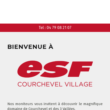
ANIMATIONS
GARDERIE
RÉSERVER
Tel :
04 79 08 21 07
CLUB PIOU PIOU
COURS PRIVÉ MATIN
3-5 ANS
À PARTIR DE 400€
BIENVENUE À
DÉPART DES COURS
CONSIGNES
LIEUX DE RASSEMBLEMENTS
À SKI
FLÈCHE & CHAMOIS
TOUS LES JOURS
Nos moniteurs vous invitent à découvrir le magnifique
domaine de Courchevel et des 3 Vallées.