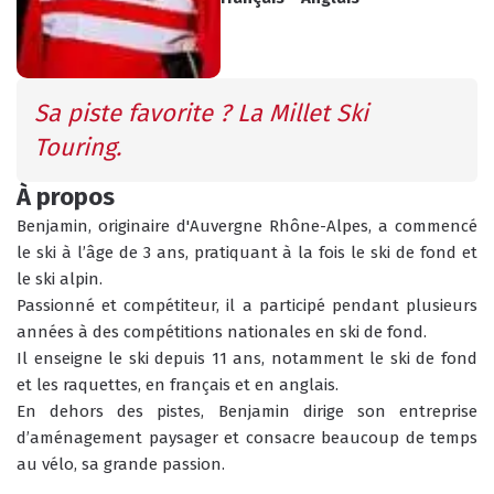
INFOS PRATIQUES
CONSEILS
Sa piste favorite ? La Millet Ski 
AGENDA
ANIMATIONS
Touring.
À propos
COURS COLLECTIFS
COURS PRIVÉS
RÉSERVER
Benjamin, originaire d'Auvergne Rhône-Alpes, a commencé 
RÉSERVER
le ski à l’âge de 3 ans, pratiquant à la fois le ski de fond et 
le ski alpin. 
Passionné et compétiteur, il a participé pendant plusieurs 
années à des compétitions nationales en ski de fond.
Il enseigne le ski depuis 11 ans, notamment le ski de fond 
HORAIRES
QUEL EST MON NIVEAU ?
et les raquettes, en français et en anglais.          
DU BUREAU ESF
En dehors des pistes, Benjamin dirige son entreprise 
d’aménagement paysager et consacre beaucoup de temps 
au vélo, sa grande passion.