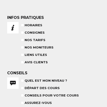
NOS TARIFS
CONSEILS POUR VOTRE COURS
INFOS PRATIQUES
POUR CET HIVER
CONSEILS AUX PARENTS
COURS DE SKI ENFANTS & TEAM
HORAIRES
ETOILES
COURS PRIVÉ JOURNÉE
6-12 ANS
CONSIGNES
À PARTIR DE 670€
NOS TARIFS
NOS MONITEURS
BABY CLUB
LIENS UTILES
18 MOIS À 3 ANS
AVIS CLIENTS
RÉSULTAT DES TESTS
CONSEILS
QUEL EST MON NIVEAU ?
DÉPART DES COURS
NOS MONITEURS
ASSUREZ-VOUS
L'ÉQUIPE
CARRÉ NEIGE
CONSEILS POUR VOTRE COURS
ASSUREZ-VOUS