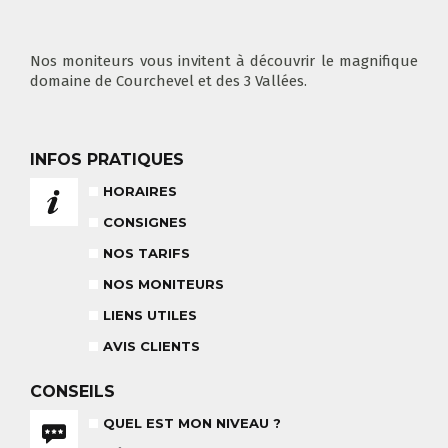
COURS PRIVÉ MATIN
3-5 ANS
À PARTIR DE 400€
DÉPART DES COURS
CONSIGNES
LIEUX DE RASSEMBLEMENTS
À SKI
Nos moniteurs vous invitent à découvrir le magnifique
domaine de Courchevel et des 3 Vallées.
INFOS PRATIQUES
FLÈCHE & CHAMOIS
TOUS LES JOURS
HORAIRES
CONSIGNES
NOS TARIFS
NOS MONITEURS
NOS TARIFS
CONSEILS POUR VOTRE COURS
LIENS UTILES
POUR CET HIVER
CONSEILS AUX PARENTS
COURS DE SKI ENFANTS & TEAM
AVIS CLIENTS
ETOILES
COURS PRIVÉ JOURNÉE
6-12 ANS
À PARTIR DE 670€
CONSEILS
QUEL EST MON NIVEAU ?
BABY CLUB