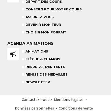
18 MOIS À 3 ANS
DÉPART DES COURS
RÉSULTAT DES TESTS
CONSEILS POUR VOTRE COURS
ASSUREZ-VOUS
DEVENIR MONITEUR
NOS MONITEURS
CHOISIR MON FORFAIT
ASSUREZ-VOUS
L'ÉQUIPE
CARRÉ NEIGE
AGENDA
ANIMATIONS
ANIMATIONS
FLÈCHE & CHAMOIS
TEAM RIDER
COURS PRIVÉ APRÈS-MIDI
RÉSULTAT DES TESTS
8-14 ANS
À PARTIR DE 260€
REMISE DES MÉDAILLES
REMISE DES MÉDAILLES
NEWSLETTER
LE VENDREDI
LIENS UTILES
DEVENIR MONITEUR
Contactez-nous
Mentions légales
& PARTENAIRES
Données personnelles
Conditions
de vente