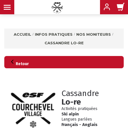
ACCUEIL
INFOS PRATIQUES
NOS MONITEURS
CASSANDRE LO-RE
MENU
MENU
MENU
MENU
MENU
Retour
MENU
Cassandre
Lo-re
Activités pratiquées
Ski alpin
Langues parlées
INFOS PRATIQUES
CONSEILS
Français
-
Anglais