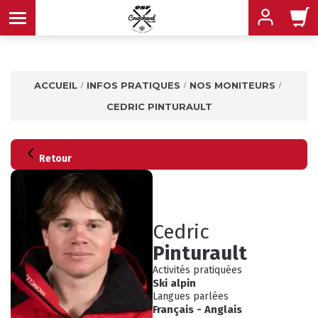
ACCUEIL
INFOS PRATIQUES
NOS MONITEURS
CEDRIC PINTURAULT
MENU
MENU
MENU
Retour
MENU
MENU
Cedric
Pinturault
MENU
Activités pratiquées
Ski alpin
Langues parlées
Français
-
Anglais