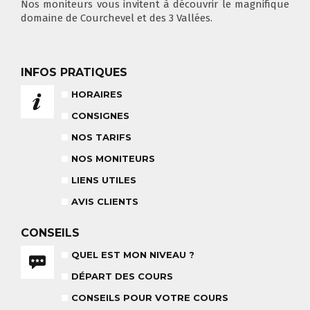
Nos moniteurs vous invitent à découvrir le magnifique
domaine de Courchevel et des 3 Vallées.
NOS TARIFS
CONSEILS POUR VOTRE COURS
POUR CET HIVER
CONSEILS AUX PARENTS
INFOS PRATIQUES
COURS DE SKI ENFANTS & TEAM
HORAIRES
ETOILES
COURS PRIVÉ JOURNÉE
6-12 ANS
À PARTIR DE 670€
CONSIGNES
NOS TARIFS
NOS MONITEURS
BABY CLUB
18 MOIS À 3 ANS
LIENS UTILES
RÉSULTAT DES TESTS
AVIS CLIENTS
CONSEILS
QUEL EST MON NIVEAU ?
NOS MONITEURS
DÉPART DES COURS
ASSUREZ-VOUS
L'ÉQUIPE
CARRÉ NEIGE
CONSEILS POUR VOTRE COURS