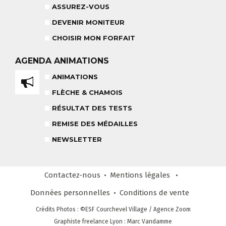
ASSUREZ-VOUS
DEVENIR MONITEUR
CHOISIR MON FORFAIT
TEAM RIDER
COURS PRIVÉ APRÈS-MIDI
8-14 ANS
AGENDA
ANIMATIONS
À PARTIR DE 260€
ANIMATIONS
REMISE DES MÉDAILLES
FLÈCHE & CHAMOIS
LE VENDREDI
RÉSULTAT DES TESTS
REMISE DES MÉDAILLES
LIENS UTILES
DEVENIR MONITEUR
NEWSLETTER
& PARTENAIRES
Contactez-nous
Mentions légales
Données personnelles
Conditions
de vente
CLUB LOISIRS
Crédits Photos
: ©ESF
Courchevel Village
/ Agence Zoom
4 À 6 ANS
Graphiste freelance Lyon : Marc Vandamme