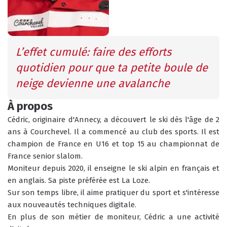
INFOS PRATIQUES
CONSEILS
L’effet cumulé: faire des efforts 
AGENDA
quotidien pour que ta petite boule de 
ANIMATIONS
neige devienne une avalanche 
COURS COLLECTIFS
COURS PRIVÉS
À propos
RÉSERVER
RÉSERVER
Cédric, originaire d'Annecy, a découvert le ski dès l'âge de 2 
ans à Courchevel. Il a commencé au club des sports. Il est 
champion de France en U16 et top 15 au championnat de 
France senior slalom. 
Moniteur depuis 2020, il enseigne le ski alpin en français et 
HORAIRES
en anglais. Sa piste préférée est La Loze. 
QUEL EST MON NIVEAU ?
DU BUREAU ESF
Sur son temps libre, il aime pratiquer du sport et s'intéresse 
aux nouveautés techniques digitale.
En plus de son métier de moniteur, Cédric a une activité 