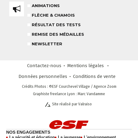
TEAM RIDER
COURS PRIVÉ APRÈS-MIDI
8-14 ANS
ANIMATIONS
À PARTIR DE 260€
FLÈCHE & CHAMOIS
REMISE DES MÉDAILLES
RÉSULTAT DES TESTS
LE VENDREDI
REMISE DES MÉDAILLES
NEWSLETTER
LIENS UTILES
DEVENIR MONITEUR
& PARTENAIRES
Contactez-nous
Mentions légales
Données personnelles
Conditions
de vente
Crédits Photos
: ©ESF
Courchevel Village
/ Agence Zoom
CLUB LOISIRS
4 À 6 ANS
Graphiste freelance Lyon : Marc Vandamme
Site réalisé par Valraiso
STAGE COMPÉTITION
FORMULE SUR MESURE
DÈS 13 ANS
NEWSLETTER
NOS ENGAGEMENTS
RESTEZ INFORMÉ !
La sécurité et éducation
La jeunesse
L'environnement