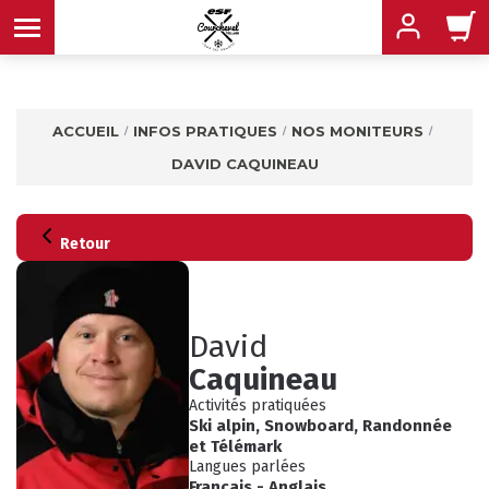
ACCUEIL
INFOS PRATIQUES
NOS MONITEURS
DAVID CAQUINEAU
MENU
MENU
MENU
Retour
MENU
MENU
David
MENU
Caquineau
Activités pratiquées
Ski alpin
,
Snowboard
,
Randonnée
et
Télémark
Langues parlées
Français
-
Anglais