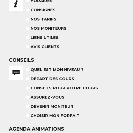
HORAIRES
NOS TARIFS
CONSEILS POUR VOTRE COURS
POUR CET HIVER
CONSEILS AUX PARENTS
CONSIGNES
COURS DE SKI ENFANTS & TEAM
ETOILES
COURS PRIVÉ JOURNÉE
NOS TARIFS
6-12 ANS
À PARTIR DE 670€
NOS MONITEURS
LIENS UTILES
BABY CLUB
AVIS CLIENTS
18 MOIS À 3 ANS
RÉSULTAT DES TESTS
CONSEILS
QUEL EST MON NIVEAU ?
DÉPART DES COURS
CONSEILS POUR VOTRE COURS
NOS MONITEURS
ASSUREZ-VOUS
L'ÉQUIPE
CARRÉ NEIGE
ASSUREZ-VOUS
DEVENIR MONITEUR
CHOISIR MON FORFAIT
AGENDA
ANIMATIONS