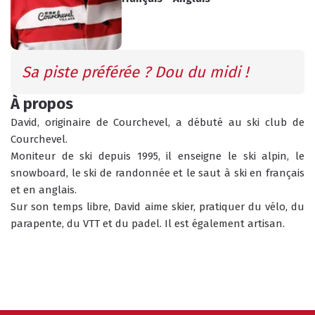
INFOS PRATIQUES
CONSEILS
AGENDA
Sa piste préférée ? Dou du midi !
ANIMATIONS
À propos
COURS COLLECTIFS
COURS PRIVÉS
David, originaire de Courchevel, a débuté au ski club de 
RÉSERVER
RÉSERVER
Courchevel. 
Moniteur de ski depuis 1995, il enseigne le ski alpin, le 
snowboard, le ski de randonnée et le saut à ski en français 
et en anglais.
Sur son temps libre, David aime skier, pratiquer du vélo, du 
HORAIRES
QUEL EST MON NIVEAU ?
parapente, du VTT et du padel. Il est également artisan.
DU BUREAU ESF
ANIMATIONS