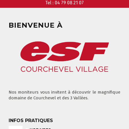
Tel :
04 79 08 21 07
GARDERIE
RÉSERVER
BIENVENUE À
CLUB PIOU PIOU
COURS PRIVÉ MATIN
3-5 ANS
À PARTIR DE 400€
DÉPART DES COURS
CONSIGNES
LIEUX DE RASSEMBLEMENTS
À SKI
FLÈCHE & CHAMOIS
Nos moniteurs vous invitent à découvrir le magnifique
TOUS LES JOURS
domaine de Courchevel et des 3 Vallées.
INFOS PRATIQUES