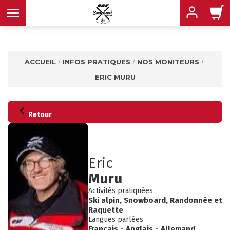
ACCUEIL
INFOS PRATIQUES
NOS MONITEURS
ERIC MURU
MENU
MENU
MENU
Retour
MENU
MENU
Eric
Muru
MENU
Activités pratiquées
Ski alpin
,
Snowboard
,
Randonnée
et
Raquette
Langues parlées
Français
-
Anglais
-
Allemand