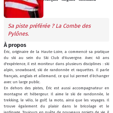
INFOS PRATIQUES
CONSEILS
Sa piste préférée ? La Combe des 
AGENDA
Pylônes.
ANIMATIONS
À propos
COURS COLLECTIFS
Éric, originaire de la Haute-Loire, a commencé sa pratique 
COURS PRIVÉS
RÉSERVER
RÉSERVER
du ski au sein du Ski Club d'Auvergne. Avec 40 ans 
d'expérience, il est moniteur dans plusieurs disciplines : ski 
alpin, snowboard, ski de randonnée et raquettes. Il parle 
français, anglais et allemand, ce qui lui permet d’échanger 
avec un large public.
En dehors des pistes, Éric est aussi accompagnateur en 
HORAIRES
QUEL EST MON NIVEAU ?
DU BUREAU ESF
montagne et hébergeur. Il aime le ski de randonnée, le 
trekking, le vélo, le golf, la moto, ainsi que les voyages. Il 
trouve également du plaisir dans le bricolage et le 
jardinage. Toujours en quête de nouveaux projets de vie, il 