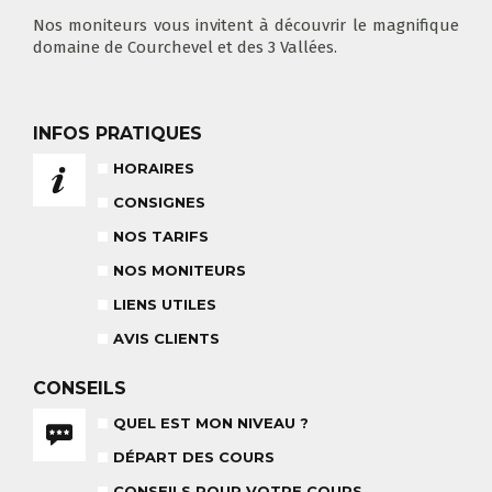
Nos moniteurs vous invitent à découvrir le magnifique
domaine de Courchevel et des 3 Vallées.
NOS TARIFS
CONSEILS POUR VOTRE COURS
POUR CET HIVER
CONSEILS AUX PARENTS
INFOS PRATIQUES
COURS DE SKI ENFANTS & TEAM
ETOILES
COURS PRIVÉ JOURNÉE
HORAIRES
6-12 ANS
À PARTIR DE 670€
CONSIGNES
NOS TARIFS
BABY CLUB
NOS MONITEURS
18 MOIS À 3 ANS
LIENS UTILES
RÉSULTAT DES TESTS
AVIS CLIENTS
CONSEILS
QUEL EST MON NIVEAU ?
NOS MONITEURS
ASSUREZ-VOUS
DÉPART DES COURS
L'ÉQUIPE
CARRÉ NEIGE
CONSEILS POUR VOTRE COURS