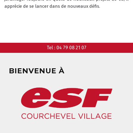
apprécie de se lancer dans de nouveaux défis.
ANIMATIONS
GARDERIE
RÉSERVER
Tel :
04 79 08 21 07
CLUB PIOU PIOU
COURS PRIVÉ MATIN
3-5 ANS
À PARTIR DE 400€
DÉPART DES COURS
CONSIGNES
BIENVENUE À
LIEUX DE RASSEMBLEMENTS
À SKI
FLÈCHE & CHAMOIS
TOUS LES JOURS