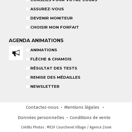
ASSUREZ-VOUS
DEVENIR MONITEUR
CHOISIR MON FORFAIT
TEAM RIDER
COURS PRIVÉ APRÈS-MIDI
8-14 ANS
AGENDA
ANIMATIONS
À PARTIR DE 260€
ANIMATIONS
REMISE DES MÉDAILLES
FLÈCHE & CHAMOIS
LE VENDREDI
RÉSULTAT DES TESTS
REMISE DES MÉDAILLES
LIENS UTILES
DEVENIR MONITEUR
& PARTENAIRES
NEWSLETTER
Contactez-nous
Mentions légales
Données personnelles
Conditions
de vente
CLUB LOISIRS
Crédits Photos
: ©ESF
Courchevel Village
/ Agence Zoom
4 À 6 ANS