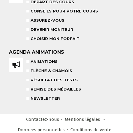
18 MOIS À 3 ANS
DÉPART DES COURS
RÉSULTAT DES TESTS
CONSEILS POUR VOTRE COURS
ASSUREZ-VOUS
DEVENIR MONITEUR
NOS MONITEURS
CHOISIR MON FORFAIT
ASSUREZ-VOUS
L'ÉQUIPE
CARRÉ NEIGE
AGENDA
ANIMATIONS
ANIMATIONS
FLÈCHE & CHAMOIS
TEAM RIDER
COURS PRIVÉ APRÈS-MIDI
RÉSULTAT DES TESTS
8-14 ANS
À PARTIR DE 260€
REMISE DES MÉDAILLES
REMISE DES MÉDAILLES
NEWSLETTER
LE VENDREDI
LIENS UTILES
DEVENIR MONITEUR
Contactez-nous
Mentions légales
& PARTENAIRES
Données personnelles
Conditions
de vente