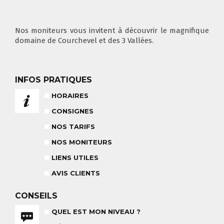
COURS PRIVÉ MATIN
3-5 ANS
À PARTIR DE 400€
DÉPART DES COURS
CONSIGNES
LIEUX DE RASSEMBLEMENTS
À SKI
Nos moniteurs vous invitent à découvrir le magnifique
domaine de Courchevel et des 3 Vallées.
INFOS PRATIQUES
FLÈCHE & CHAMOIS
TOUS LES JOURS
HORAIRES
CONSIGNES
NOS TARIFS
NOS MONITEURS
NOS TARIFS
CONSEILS POUR VOTRE COURS
LIENS UTILES
POUR CET HIVER
CONSEILS AUX PARENTS
COURS DE SKI ENFANTS & TEAM
AVIS CLIENTS
ETOILES
COURS PRIVÉ JOURNÉE
6-12 ANS
À PARTIR DE 670€
CONSEILS
QUEL EST MON NIVEAU ?
BABY CLUB