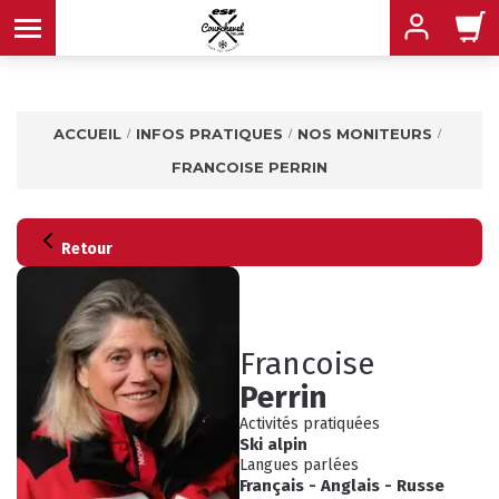
ACCUEIL
INFOS PRATIQUES
NOS MONITEURS
FRANCOISE PERRIN
MENU
MENU
MENU
MENU
MENU
Retour
MENU
Francoise
Perrin
Activités pratiquées
Ski alpin
Langues parlées
INFOS PRATIQUES
CONSEILS
Français
-
Anglais
-
Russe