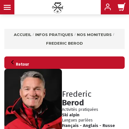
ACCUEIL
INFOS PRATIQUES
NOS MONITEURS
FREDERIC BEROD
MENU
MENU
MENU
Retour
MENU
MENU
MENU
Frederic
Berod
Activités pratiquées
Ski alpin
Langues parlées
Français
-
Anglais
-
Russe
INFOS PRATIQUES