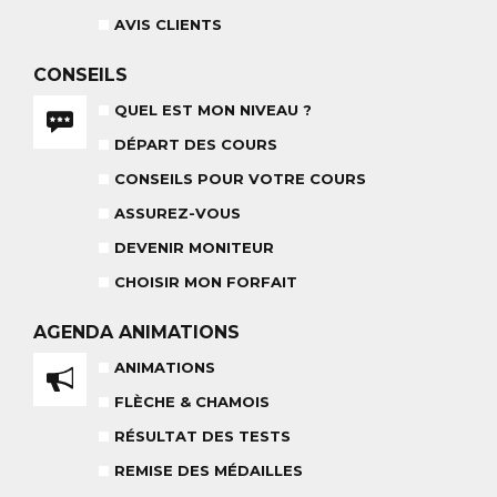
AVIS CLIENTS
BABY CLUB
CONSEILS
18 MOIS À 3 ANS
QUEL EST MON NIVEAU ?
RÉSULTAT DES TESTS
DÉPART DES COURS
CONSEILS POUR VOTRE COURS
ASSUREZ-VOUS
NOS MONITEURS
ASSUREZ-VOUS
DEVENIR MONITEUR
L'ÉQUIPE
CARRÉ NEIGE
CHOISIR MON FORFAIT
AGENDA
ANIMATIONS
ANIMATIONS
TEAM RIDER
COURS PRIVÉ APRÈS-MIDI
FLÈCHE & CHAMOIS
8-14 ANS
À PARTIR DE 260€
RÉSULTAT DES TESTS
REMISE DES MÉDAILLES
REMISE DES MÉDAILLES
LE VENDREDI