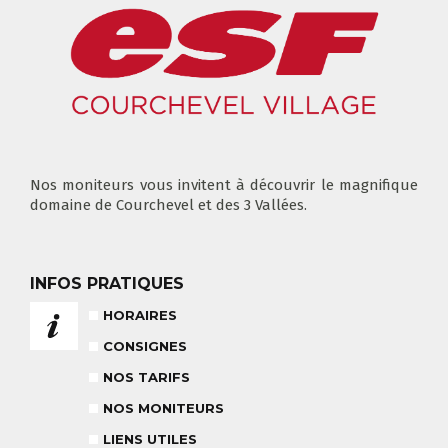
CLUB PIOU PIOU
COURS PRIVÉ MATIN
3-5 ANS
À PARTIR DE 400€
DÉPART DES COURS
CONSIGNES
LIEUX DE RASSEMBLEMENTS
À SKI
Nos moniteurs vous invitent à découvrir le magnifique
domaine de Courchevel et des 3 Vallées.
FLÈCHE & CHAMOIS
TOUS LES JOURS
INFOS PRATIQUES
HORAIRES
CONSIGNES
NOS TARIFS
NOS TARIFS
CONSEILS POUR VOTRE COURS
POUR CET HIVER
CONSEILS AUX PARENTS
NOS MONITEURS
COURS DE SKI ENFANTS & TEAM
ETOILES
COURS PRIVÉ JOURNÉE
LIENS UTILES
6-12 ANS
À PARTIR DE 670€