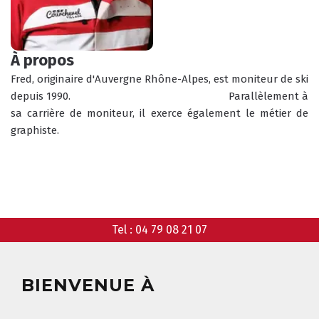
CONSEILS
AGENDA
ANIMATIONS
À propos
Fred, originaire d'Auvergne Rhône-Alpes, est moniteur de ski 
COURS COLLECTIFS
depuis 1990.                                                       Parallèlement à 
COURS PRIVÉS
RÉSERVER
RÉSERVER
sa carrière de moniteur, il exerce également le métier de 
graphiste.
HORAIRES
QUEL EST MON NIVEAU ?
DU BUREAU ESF
Tel :
04 79 08 21 07
ANIMATIONS
BIENVENUE À
GARDERIE
RÉSERVER