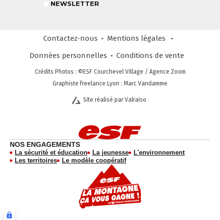
NEWSLETTER
LIENS UTILES
DEVENIR MONITEUR
& PARTENAIRES
Contactez-nous
Mentions légales
Données personnelles
Conditions
de vente
Crédits Photos
: ©ESF
Courchevel Village
/ Agence Zoom
Graphiste freelance Lyon : Marc Vandamme
CLUB LOISIRS
4 À 6 ANS
Site réalisé par Valraiso
STAGE COMPÉTITION
FORMULE SUR MESURE
DÈS 13 ANS
NEWSLETTER
NOS ENGAGEMENTS
RESTEZ INFORMÉ !
La sécurité et éducation
La jeunesse
L'environnement
CHOISIR MON FORFAIT
AVIS CLIENTS
Les territoires
Le modèle coopératif