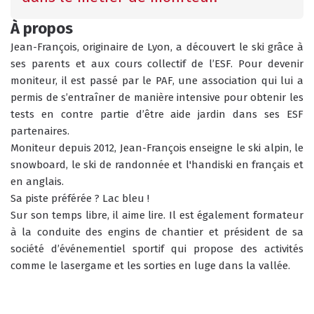
HORAIRES
QUEL EST MON NIVEAU ?
DU BUREAU ESF
À propos
Jean-François, originaire de Lyon, a découvert le ski grâce à 
ses parents et aux cours collectif de l’ESF. Pour devenir 
moniteur, il est passé par le PAF, une association qui lui a 
permis de s’entraîner de manière intensive pour obtenir les 
ANIMATIONS
tests en contre partie d’être aide jardin dans ses ESF 
partenaires.
GARDERIE
Moniteur depuis 2012, Jean-François enseigne le ski alpin, le 
RÉSERVER
snowboard, le ski de randonnée et l'handiski en français et 
en anglais. 
Sa piste préférée ? Lac bleu !
Sur son temps libre, il aime lire. Il est également formateur 
CLUB PIOU PIOU
COURS PRIVÉ MATIN
3-5 ANS
à la conduite des engins de chantier et président de sa 
À PARTIR DE 400€
société d’événementiel sportif qui propose des activités 
DÉPART DES COURS
CONSIGNES
comme le lasergame et les sorties en luge dans la vallée.
LIEUX DE RASSEMBLEMENTS
À SKI