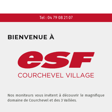
Tel :
04 79 08 21 07
FLÈCHE & CHAMOIS
TOUS LES JOURS
BIENVENUE À
NOS TARIFS
CONSEILS POUR VOTRE COURS
POUR CET HIVER
CONSEILS AUX PARENTS
COURS DE SKI ENFANTS & TEAM
ETOILES
COURS PRIVÉ JOURNÉE
6-12 ANS
À PARTIR DE 670€
Nos moniteurs vous invitent à découvrir le magnifique
domaine de Courchevel et des 3 Vallées.