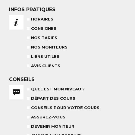
BABY CLUB
INFOS PRATIQUES
18 MOIS À 3 ANS
HORAIRES
RÉSULTAT DES TESTS
CONSIGNES
NOS TARIFS
NOS MONITEURS
LIENS UTILES
NOS MONITEURS
ASSUREZ-VOUS
AVIS CLIENTS
L'ÉQUIPE
CARRÉ NEIGE
CONSEILS
QUEL EST MON NIVEAU ?
DÉPART DES COURS
CONSEILS POUR VOTRE COURS
TEAM RIDER
ASSUREZ-VOUS
COURS PRIVÉ APRÈS-MIDI
8-14 ANS
À PARTIR DE 260€
DEVENIR MONITEUR