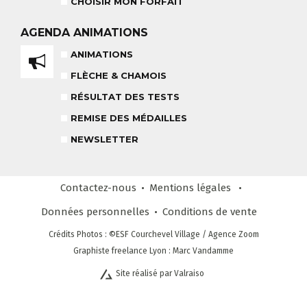
CHOISIR MON FORFAIT
REMISE DES MÉDAILLES
LE VENDREDI
AGENDA
ANIMATIONS
ANIMATIONS
FLÈCHE & CHAMOIS
LIENS UTILES
DEVENIR MONITEUR
& PARTENAIRES
RÉSULTAT DES TESTS
REMISE DES MÉDAILLES
NEWSLETTER
Contactez-nous
Mentions légales
CLUB LOISIRS
4 À 6 ANS
Données personnelles
Conditions
de vente
Crédits Photos
: ©ESF
Courchevel Village
/ Agence Zoom
Graphiste freelance Lyon : Marc Vandamme
Site réalisé par Valraiso
STAGE COMPÉTITION
FORMULE SUR MESURE
DÈS 13 ANS
NEWSLETTER