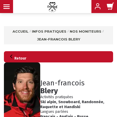
ACCUEIL
INFOS PRATIQUES
NOS MONITEURS
JEAN-FRANCOIS BLERY
MENU
Retour
MENU
MENU
MENU
MENU
Jean-francois
Blery
Activités pratiquées
Ski alpin
,
Snowboard
,
Randonnée
,
MENU
Raquette
et
Handiski
Langues parlées
Français
-
Anglais
-
Russe