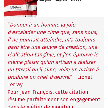
“
Donner à un homme la joie 
INFOS PRATIQUES
CONSEILS
d'escalader une cime que, sans nous, 
il ne pourrait atteindre, m'a toujours 
paru être une œuvre de création, une 
AGENDA
ANIMATIONS
réalisation tangible, et j'en éprouve le 
même plaisir qu'un artisan à réaliser 
un travail qu'il aime, voire un artiste à 
COURS COLLECTIFS
COURS PRIVÉS
RÉSERVER
RÉSERVER
produire un chef-d'œuvre.
” - Lionel 
Terray.
Pour Jean-François, cette citation 
résume parfaitement son engagement 
dans le métier de moniteur.