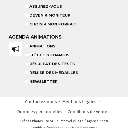
RÉSULTAT DES TESTS
ASSUREZ-VOUS
DEVENIR MONITEUR
CHOISIR MON FORFAIT
NOS MONITEURS
ASSUREZ-VOUS
L'ÉQUIPE
CARRÉ NEIGE
AGENDA
ANIMATIONS
ANIMATIONS
FLÈCHE & CHAMOIS
TEAM RIDER
RÉSULTAT DES TESTS
COURS PRIVÉ APRÈS-MIDI
8-14 ANS
À PARTIR DE 260€
REMISE DES MÉDAILLES
REMISE DES MÉDAILLES
NEWSLETTER
LE VENDREDI
LIENS UTILES
Contactez-nous
Mentions légales
DEVENIR MONITEUR
& PARTENAIRES
Données personnelles
Conditions
de vente
Crédits Photos
: ©ESF
Courchevel Village
/ Agence Zoom