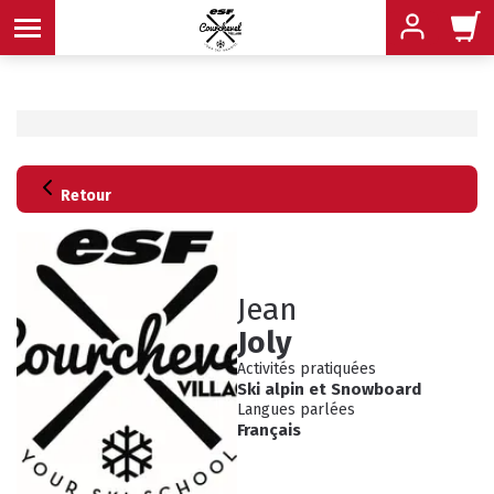
MENU
MENU
Retour
MENU
MENU
MENU
Jean
MENU
Joly
Activités pratiquées
Ski alpin
et
Snowboard
Langues parlées
Français
INFOS PRATIQUES
CONSEILS