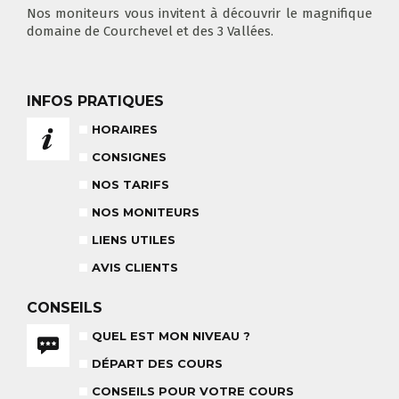
À PARTIR DE 400€
Nos moniteurs vous invitent à découvrir le magnifique
DÉPART DES COURS
CONSIGNES
domaine de Courchevel et des 3 Vallées.
LIEUX DE RASSEMBLEMENTS
À SKI
INFOS PRATIQUES
HORAIRES
FLÈCHE & CHAMOIS
TOUS LES JOURS
CONSIGNES
NOS TARIFS
NOS MONITEURS
LIENS UTILES
NOS TARIFS
CONSEILS POUR VOTRE COURS
POUR CET HIVER
CONSEILS AUX PARENTS
AVIS CLIENTS
COURS DE SKI ENFANTS & TEAM
ETOILES
COURS PRIVÉ JOURNÉE
CONSEILS
6-12 ANS
À PARTIR DE 670€
QUEL EST MON NIVEAU ?
BABY CLUB
DÉPART DES COURS
18 MOIS À 3 ANS
CONSEILS POUR VOTRE COURS