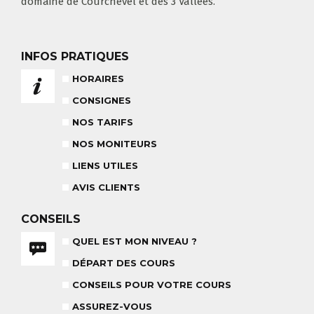
domaine de Courchevel et des 3 Vallées.
NOS TARIFS
CONSEILS POUR VOTRE COURS
INFOS PRATIQUES
POUR CET HIVER
CONSEILS AUX PARENTS
COURS DE SKI ENFANTS & TEAM
HORAIRES
ETOILES
COURS PRIVÉ JOURNÉE
6-12 ANS
À PARTIR DE 670€
CONSIGNES
NOS TARIFS
NOS MONITEURS
BABY CLUB
18 MOIS À 3 ANS
LIENS UTILES
RÉSULTAT DES TESTS
AVIS CLIENTS
CONSEILS
QUEL EST MON NIVEAU ?
DÉPART DES COURS
NOS MONITEURS
ASSUREZ-VOUS
L'ÉQUIPE
CARRÉ NEIGE
CONSEILS POUR VOTRE COURS
ASSUREZ-VOUS