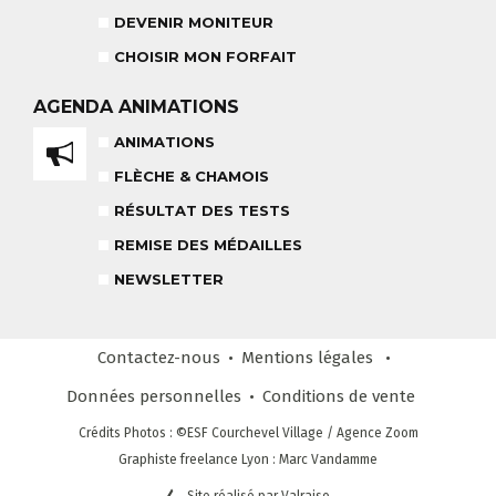
DEVENIR MONITEUR
CHOISIR MON FORFAIT
TEAM RIDER
COURS PRIVÉ APRÈS-MIDI
AGENDA
ANIMATIONS
8-14 ANS
À PARTIR DE 260€
ANIMATIONS
FLÈCHE & CHAMOIS
REMISE DES MÉDAILLES
LE VENDREDI
RÉSULTAT DES TESTS
REMISE DES MÉDAILLES
LIENS UTILES
DEVENIR MONITEUR
NEWSLETTER
& PARTENAIRES
Contactez-nous
Mentions légales
Données personnelles
Conditions
de vente
CLUB LOISIRS
Crédits Photos
: ©ESF
Courchevel Village
/ Agence Zoom
4 À 6 ANS
Graphiste freelance Lyon : Marc Vandamme