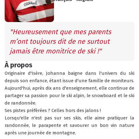
INFOS PRATIQUES
CONSEILS
"Heureusement que mes parents 
AGENDA
ANIMATIONS
m’ont toujours dit de ne surtout 
jamais être monitrice de ski !"
COURS COLLECTIFS
COURS PRIVÉS
RÉSERVER
À propos
RÉSERVER
Originaire d'Isère, Johanna baigne dans l'univers du ski 
depuis son enfance, étant issue d'une famille de moniteurs.
Aujourd'hui, après dix ans d'enseignement, elle continue de 
partager sa passion pour le ski alpin, le snowboard et le ski 
de randonnée. 
HORAIRES
QUEL EST MON NIVEAU ?
Ses pistes préférées ? Celles hors des jalons !
DU BUREAU ESF
Lorsqu'elle n'est pas sur ses skis, elle aime pratiquer la 
randonnée, le parapente et savourer un bon vin nature 
après une journée de montagne. 