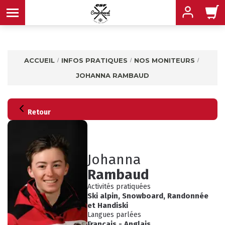
ACCUEIL
INFOS PRATIQUES
NOS MONITEURS
JOHANNA RAMBAUD
MENU
MENU
MENU
Retour
MENU
MENU
Johanna
Rambaud
MENU
Activités pratiquées
Ski alpin
,
Snowboard
,
Randonnée
et
Handiski
Langues parlées
Français
-
Anglais