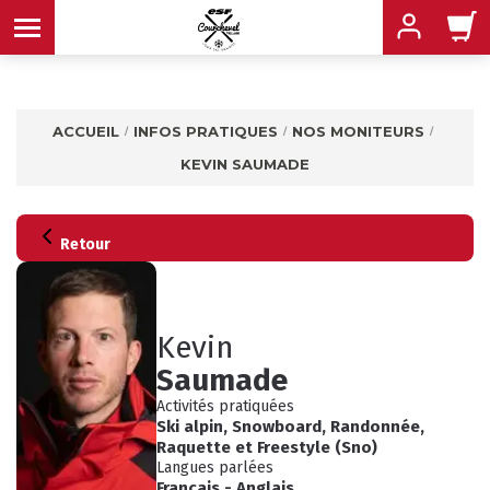
ACCUEIL
INFOS PRATIQUES
NOS MONITEURS
KEVIN SAUMADE
MENU
MENU
MENU
Retour
MENU
MENU
Kevin
Saumade
MENU
Activités pratiquées
Ski alpin
,
Snowboard
,
Randonnée
,
Raquette
et
Freestyle (Sno)
Langues parlées
Français
-
Anglais