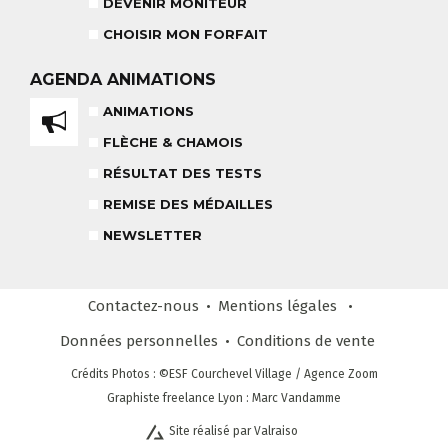
DEVENIR MONITEUR
CHOISIR MON FORFAIT
TEAM RIDER
COURS PRIVÉ APRÈS-MIDI
AGENDA
ANIMATIONS
8-14 ANS
À PARTIR DE 260€
ANIMATIONS
FLÈCHE & CHAMOIS
REMISE DES MÉDAILLES
LE VENDREDI
RÉSULTAT DES TESTS
REMISE DES MÉDAILLES
LIENS UTILES
NEWSLETTER
DEVENIR MONITEUR
& PARTENAIRES
Contactez-nous
Mentions légales
Données personnelles
Conditions
de vente
CLUB LOISIRS
Crédits Photos
: ©ESF
Courchevel Village
/ Agence Zoom
4 À 6 ANS
Graphiste freelance Lyon : Marc Vandamme
Site réalisé par Valraiso