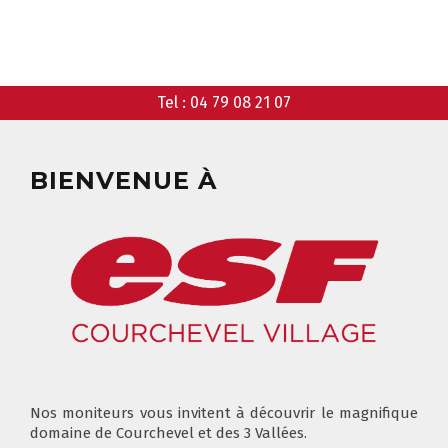
ANIMATIONS
GARDERIE
RÉSERVER
Tel :
04 79 08 21 07
CLUB PIOU PIOU
COURS PRIVÉ MATIN
3-5 ANS
À PARTIR DE 400€
BIENVENUE À
DÉPART DES COURS
CONSIGNES
LIEUX DE RASSEMBLEMENTS
À SKI
FLÈCHE & CHAMOIS
TOUS LES JOURS
Nos moniteurs vous invitent à découvrir le magnifique
domaine de Courchevel et des 3 Vallées.