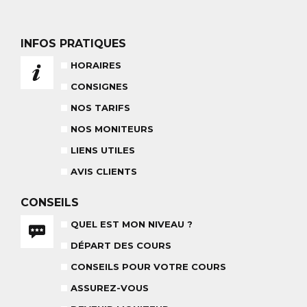
NOS TARIFS
CONSEILS POUR VOTRE COURS
INFOS PRATIQUES
POUR CET HIVER
CONSEILS AUX PARENTS
HORAIRES
COURS DE SKI ENFANTS & TEAM
ETOILES
COURS PRIVÉ JOURNÉE
CONSIGNES
6-12 ANS
À PARTIR DE 670€
NOS TARIFS
NOS MONITEURS
BABY CLUB
LIENS UTILES
18 MOIS À 3 ANS
AVIS CLIENTS
RÉSULTAT DES TESTS
CONSEILS
QUEL EST MON NIVEAU ?
DÉPART DES COURS
NOS MONITEURS
ASSUREZ-VOUS
L'ÉQUIPE
CARRÉ NEIGE
CONSEILS POUR VOTRE COURS
ASSUREZ-VOUS