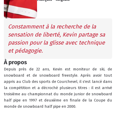
INFOS PRATIQUES
CONSEILS
Constamment à la recherche de la 
AGENDA
ANIMATIONS
sensation de liberté, Kevin partage sa 
passion pour la glisse avec technique 
COURS COLLECTIFS
et pédagogie.
COURS PRIVÉS
RÉSERVER
RÉSERVER
À propos
Depuis près de 22 ans, Kevin est moniteur de ski, de 
snowboard et de snowboard freestyle. Après avoir tout 
appris au Club des sports de Courchevel, il s'est lancé dans 
HORAIRES
la compétition et a décroché plusieurs titres : il est arrivé 
QUEL EST MON NIVEAU ?
DU BUREAU ESF
troisième au championnat du monde junior de snowboard 
half pipe en 1997 et deuxième en finale de la Coupe du 
monde de snowboard half pipe en 2000. 