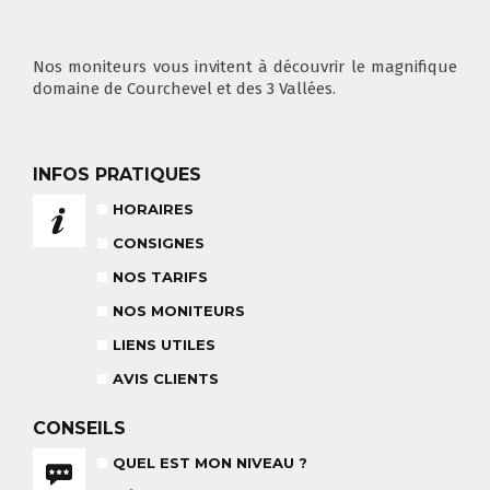
COURS PRIVÉ MATIN
3-5 ANS
À PARTIR DE 400€
DÉPART DES COURS
CONSIGNES
LIEUX DE RASSEMBLEMENTS
À SKI
Nos moniteurs vous invitent à découvrir le magnifique
domaine de Courchevel et des 3 Vallées.
INFOS PRATIQUES
FLÈCHE & CHAMOIS
TOUS LES JOURS
HORAIRES
CONSIGNES
NOS TARIFS
NOS MONITEURS
NOS TARIFS
CONSEILS POUR VOTRE COURS
LIENS UTILES
POUR CET HIVER
CONSEILS AUX PARENTS
COURS DE SKI ENFANTS & TEAM
AVIS CLIENTS
ETOILES
COURS PRIVÉ JOURNÉE
6-12 ANS
À PARTIR DE 670€
CONSEILS
QUEL EST MON NIVEAU ?
BABY CLUB