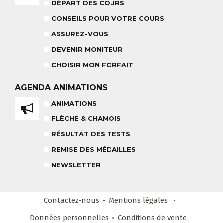
18 MOIS À 3 ANS
DÉPART DES COURS
RÉSULTAT DES TESTS
CONSEILS POUR VOTRE COURS
ASSUREZ-VOUS
DEVENIR MONITEUR
NOS MONITEURS
CHOISIR MON FORFAIT
ASSUREZ-VOUS
L'ÉQUIPE
CARRÉ NEIGE
AGENDA
ANIMATIONS
ANIMATIONS
FLÈCHE & CHAMOIS
TEAM RIDER
COURS PRIVÉ APRÈS-MIDI
RÉSULTAT DES TESTS
8-14 ANS
À PARTIR DE 260€
REMISE DES MÉDAILLES
REMISE DES MÉDAILLES
NEWSLETTER
LE VENDREDI
LIENS UTILES
DEVENIR MONITEUR
Contactez-nous
Mentions légales
& PARTENAIRES
Données personnelles
Conditions
de vente