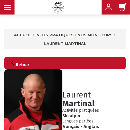
ACCUEIL
INFOS PRATIQUES
NOS MONITEURS
LAURENT MARTINAL
MENU
MENU
MENU
MENU
MENU
Retour
MENU
Laurent
Martinal
Activités pratiquées
Ski alpin
Langues parlées
INFOS PRATIQUES
CONSEILS
Français
-
Anglais