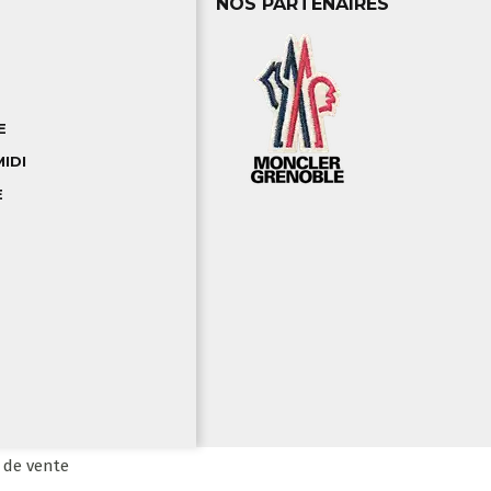
NOS PARTENAIRES
E
IDI
E
de vente