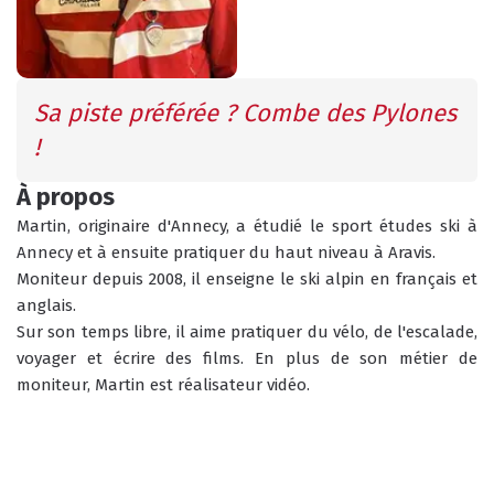
INFOS PRATIQUES
CONSEILS
AGENDA
Sa piste préférée ? Combe des Pylones 
ANIMATIONS
!
COURS COLLECTIFS
À propos
COURS PRIVÉS
RÉSERVER
RÉSERVER
Martin, originaire d'Annecy, a étudié le sport études ski à 
Annecy et à ensuite pratiquer du haut niveau à Aravis.
Moniteur depuis 2008, il enseigne le ski alpin en français et 
anglais. 
Sur son temps libre, il aime pratiquer du vélo, de l'escalade, 
HORAIRES
voyager et écrire des films. En plus de son métier de 
QUEL EST MON NIVEAU ?
DU BUREAU ESF
moniteur, Martin est réalisateur vidéo.
ANIMATIONS