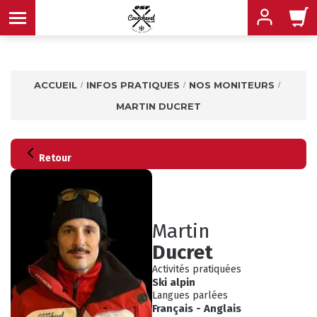
ACCUEIL
INFOS PRATIQUES
NOS MONITEURS
MARTIN DUCRET
MENU
MENU
MENU
Retour
MENU
MENU
Martin
MENU
Ducret
Activités pratiquées
Ski alpin
Langues parlées
Français
-
Anglais