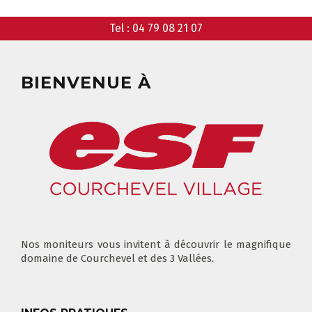
GARDERIE
RÉSERVER
Tel :
04 79 08 21 07
BIENVENUE À
CLUB PIOU PIOU
COURS PRIVÉ MATIN
3-5 ANS
À PARTIR DE 400€
DÉPART DES COURS
CONSIGNES
LIEUX DE RASSEMBLEMENTS
À SKI
FLÈCHE & CHAMOIS
TOUS LES JOURS
Nos moniteurs vous invitent à découvrir le magnifique
domaine de Courchevel et des 3 Vallées.