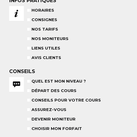
INFOS PRATIQUES
NOS TARIFS
CONSEILS POUR VOTRE COURS
HORAIRES
POUR CET HIVER
CONSEILS AUX PARENTS
COURS DE SKI ENFANTS & TEAM
CONSIGNES
ETOILES
COURS PRIVÉ JOURNÉE
6-12 ANS
NOS TARIFS
À PARTIR DE 670€
NOS MONITEURS
LIENS UTILES
BABY CLUB
18 MOIS À 3 ANS
AVIS CLIENTS
RÉSULTAT DES TESTS
CONSEILS
QUEL EST MON NIVEAU ?
DÉPART DES COURS
NOS MONITEURS
CONSEILS POUR VOTRE COURS
ASSUREZ-VOUS
L'ÉQUIPE
CARRÉ NEIGE
ASSUREZ-VOUS
DEVENIR MONITEUR
CHOISIR MON FORFAIT