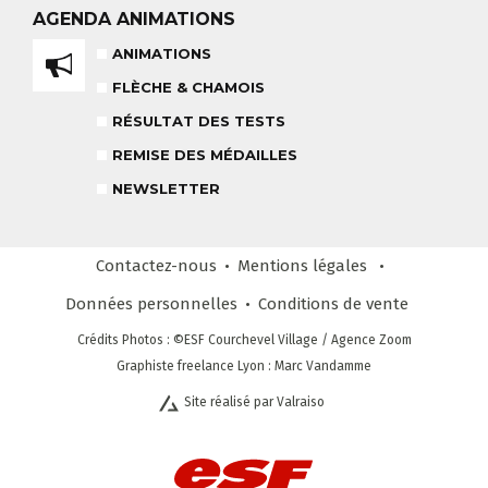
AGENDA
ANIMATIONS
TEAM RIDER
COURS PRIVÉ APRÈS-MIDI
8-14 ANS
À PARTIR DE 260€
ANIMATIONS
FLÈCHE & CHAMOIS
REMISE DES MÉDAILLES
RÉSULTAT DES TESTS
LE VENDREDI
REMISE DES MÉDAILLES
NEWSLETTER
LIENS UTILES
DEVENIR MONITEUR
& PARTENAIRES
Contactez-nous
Mentions légales
Données personnelles
Conditions
de vente
Crédits Photos
: ©ESF
Courchevel Village
/ Agence Zoom
CLUB LOISIRS
4 À 6 ANS
Graphiste freelance Lyon : Marc Vandamme
Site réalisé par Valraiso
STAGE COMPÉTITION
FORMULE SUR MESURE
DÈS 13 ANS
NEWSLETTER