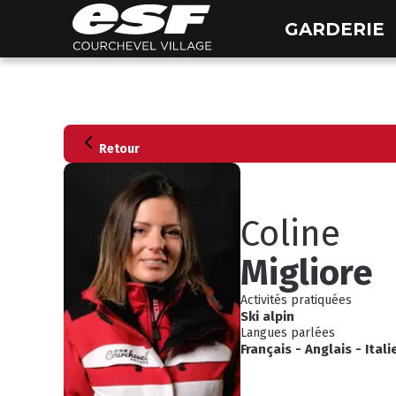
GARDERIE
Retour
Coline
Migliore
Activités pratiquées
Ski alpin
Langues parlées
Français
-
Anglais
-
Itali