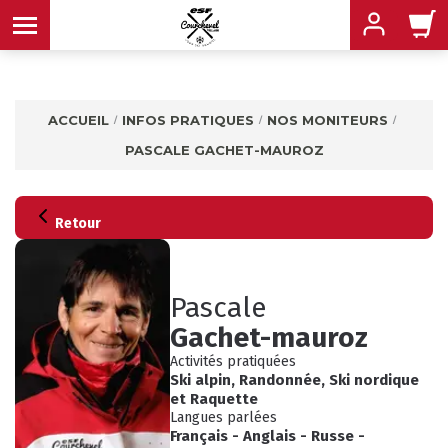
ACCUEIL
INFOS PRATIQUES
NOS MONITEURS
PASCALE GACHET-MAUROZ
MENU
MENU
MENU
Retour
MENU
MENU
Pascale
Gachet-mauroz
MENU
Activités pratiquées
Ski alpin
,
Randonnée
,
Ski nordique
et
Raquette
Langues parlées
Français
-
Anglais
-
Russe
-