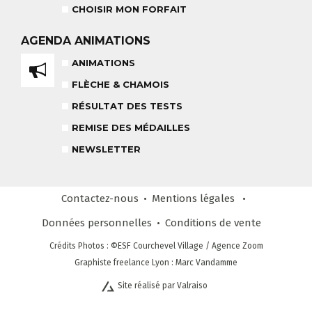
CHOISIR MON FORFAIT
TEAM RIDER
AGENDA
ANIMATIONS
COURS PRIVÉ APRÈS-MIDI
8-14 ANS
À PARTIR DE 260€
ANIMATIONS
FLÈCHE & CHAMOIS
REMISE DES MÉDAILLES
LE VENDREDI
RÉSULTAT DES TESTS
REMISE DES MÉDAILLES
LIENS UTILES
NEWSLETTER
DEVENIR MONITEUR
& PARTENAIRES
Contactez-nous
Mentions légales
Données personnelles
Conditions
de vente
CLUB LOISIRS
Crédits Photos
: ©ESF
Courchevel Village
/ Agence Zoom
4 À 6 ANS
Graphiste freelance Lyon : Marc Vandamme
Site réalisé par Valraiso