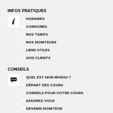
INFOS PRATIQUES
NOS TARIFS
CONSEILS POUR VOTRE COURS
POUR CET HIVER
CONSEILS AUX PARENTS
HORAIRES
COURS DE SKI ENFANTS & TEAM
ETOILES
COURS PRIVÉ JOURNÉE
CONSIGNES
6-12 ANS
À PARTIR DE 670€
NOS TARIFS
NOS MONITEURS
BABY CLUB
LIENS UTILES
18 MOIS À 3 ANS
AVIS CLIENTS
RÉSULTAT DES TESTS
CONSEILS
QUEL EST MON NIVEAU ?
DÉPART DES COURS
NOS MONITEURS
ASSUREZ-VOUS
CONSEILS POUR VOTRE COURS
L'ÉQUIPE
CARRÉ NEIGE
ASSUREZ-VOUS
DEVENIR MONITEUR