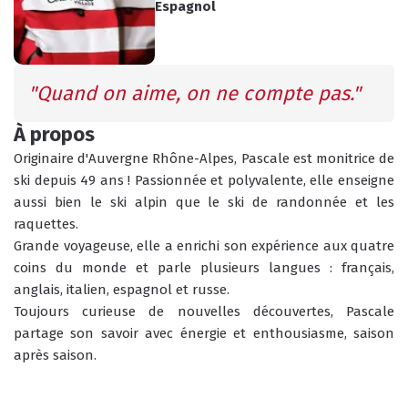
Espagnol
INFOS PRATIQUES
CONSEILS
"Quand on aime, on ne compte pas."
AGENDA
ANIMATIONS
À propos
Originaire d'Auvergne Rhône-Alpes, Pascale est monitrice de 
COURS COLLECTIFS
COURS PRIVÉS
RÉSERVER
ski depuis 49 ans ! Passionnée et polyvalente, elle enseigne 
RÉSERVER
aussi bien le ski alpin que le ski de randonnée et les 
raquettes. 
Grande voyageuse, elle a enrichi son expérience aux quatre 
coins du monde et parle plusieurs langues : français, 
anglais, italien, espagnol et russe.
HORAIRES
QUEL EST MON NIVEAU ?
Toujours curieuse de nouvelles découvertes, Pascale 
DU BUREAU ESF
partage son savoir avec énergie et enthousiasme, saison 
après saison.