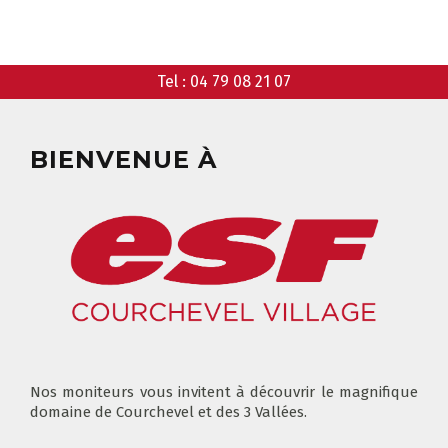
ANIMATIONS
GARDERIE
RÉSERVER
Tel :
04 79 08 21 07
CLUB PIOU PIOU
COURS PRIVÉ MATIN
3-5 ANS
BIENVENUE À
À PARTIR DE 400€
DÉPART DES COURS
CONSIGNES
LIEUX DE RASSEMBLEMENTS
À SKI
FLÈCHE & CHAMOIS
TOUS LES JOURS
Nos moniteurs vous invitent à découvrir le magnifique
domaine de Courchevel et des 3 Vallées.