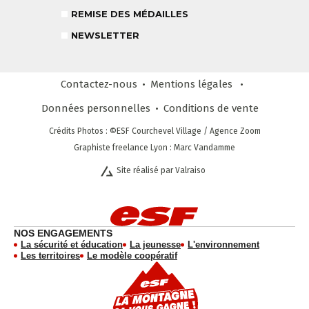
DEVENIR MONITEUR
& PARTENAIRES
REMISE DES MÉDAILLES
NEWSLETTER
Contactez-nous
Mentions légales
CLUB LOISIRS
Données personnelles
Conditions
de vente
4 À 6 ANS
Crédits Photos
: ©ESF
Courchevel Village
/ Agence Zoom
Graphiste freelance Lyon : Marc Vandamme
Site réalisé par Valraiso
STAGE COMPÉTITION
FORMULE SUR MESURE
DÈS 13 ANS
NEWSLETTER
RESTEZ INFORMÉ !
CHOISIR MON FORFAIT
AVIS CLIENTS
NOS ENGAGEMENTS
La sécurité et éducation
La jeunesse
L'environnement
Les territoires
Le modèle coopératif