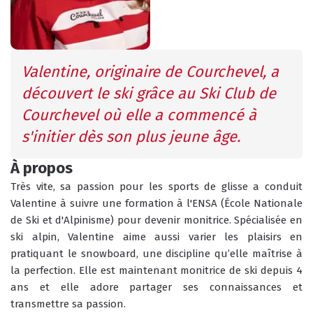
INFOS PRATIQUES
CONSEILS
Valentine, originaire de Courchevel, a 
découvert le ski grâce au Ski Club de 
Courchevel où elle a commencé à 
AGENDA
ANIMATIONS
s'initier dès son plus jeune âge. 
À propos
COURS COLLECTIFS
COURS PRIVÉS
RÉSERVER
Très vite, sa passion pour les sports de glisse a conduit 
RÉSERVER
Valentine à suivre une formation à l'ENSA (École Nationale 
de Ski et d'Alpinisme) pour devenir monitrice. Spécialisée en 
ski alpin, Valentine aime aussi varier les plaisirs en 
pratiquant le snowboard, une discipline qu’elle maîtrise à 
la perfection. Elle est maintenant monitrice de ski depuis 4 
ans et elle adore partager ses connaissances et 
HORAIRES
QUEL EST MON NIVEAU ?
DU BUREAU ESF
transmettre sa passion. 