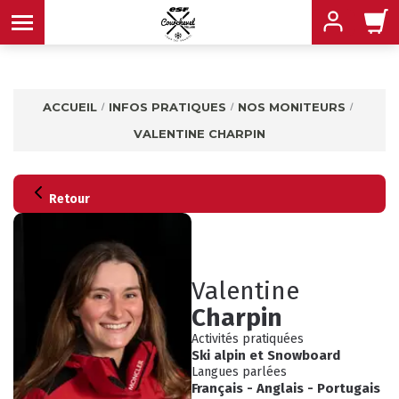
ACCUEIL
INFOS PRATIQUES
NOS MONITEURS
VALENTINE CHARPIN
MENU
MENU
Retour
MENU
MENU
MENU
Valentine
Charpin
MENU
Activités pratiquées
Ski alpin
et
Snowboard
Langues parlées
Français
-
Anglais
-
Portugais