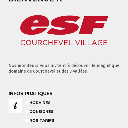
FLÈCHE & CHAMOIS
TOUS LES JOURS
NOS TARIFS
CONSEILS POUR VOTRE COURS
POUR CET HIVER
CONSEILS AUX PARENTS
Nos moniteurs vous invitent à découvrir le magnifique
domaine de Courchevel et des 3 Vallées.
COURS DE SKI ENFANTS & TEAM
ETOILES
COURS PRIVÉ JOURNÉE
6-12 ANS
À PARTIR DE 670€
INFOS PRATIQUES
HORAIRES
BABY CLUB
18 MOIS À 3 ANS
CONSIGNES
NOS TARIFS
RÉSULTAT DES TESTS