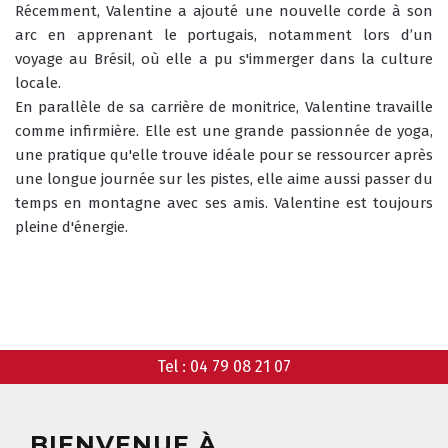
Récemment, Valentine a ajouté une nouvelle corde à son 
arc en apprenant le portugais, notamment lors d’un 
voyage au Brésil, où elle a pu s'immerger dans la culture 
locale.
En parallèle de sa carrière de monitrice, Valentine travaille 
ANIMATIONS
comme infirmière. Elle est une grande passionnée de yoga, 
GARDERIE
une pratique qu'elle trouve idéale pour se ressourcer après 
RÉSERVER
une longue journée sur les pistes, elle aime aussi passer du 
temps en montagne avec ses amis. Valentine est toujours 
pleine d'énergie.
CLUB PIOU PIOU
COURS PRIVÉ MATIN
3-5 ANS
À PARTIR DE 400€
DÉPART DES COURS
CONSIGNES
LIEUX DE RASSEMBLEMENTS
À SKI
Tel :
04 79 08 21 07
BIENVENUE À