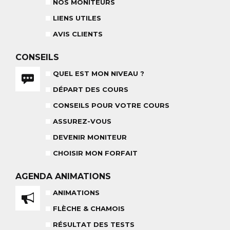
NOS MONITEURS
LIENS UTILES
AVIS CLIENTS
NOS MONITEURS
ASSUREZ-VOUS
CONSEILS
L'ÉQUIPE
CARRÉ NEIGE
QUEL EST MON NIVEAU ?
DÉPART DES COURS
CONSEILS POUR VOTRE COURS
ASSUREZ-VOUS
DEVENIR MONITEUR
TEAM RIDER
COURS PRIVÉ APRÈS-MIDI
8-14 ANS
À PARTIR DE 260€
CHOISIR MON FORFAIT
AGENDA
ANIMATIONS
REMISE DES MÉDAILLES
LE VENDREDI
ANIMATIONS
FLÈCHE & CHAMOIS
RÉSULTAT DES TESTS
LIENS UTILES